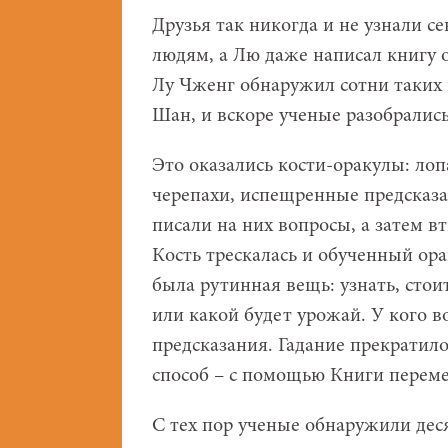
Друзья так никогда и не узнали се
людям, а Лю даже написал книгу о
Лу Чженг обнаружил сотни таких 
Шан, и вскоре ученые разобрались,
Это оказались кости-оракулы: ло
черепахи, испещренные предсказан
писали на них вопросы, а затем в
Кость трескалась и обученный ора
была рутинная вещь: узнать, сто
или какой будет урожай. У кого в
предсказания. Гадание прекратило
способ – с помощью Книги переме
С тех пор ученые обнаружили деся