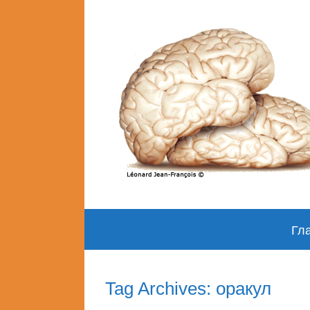
Skip
Гл
to
content
Tag Archives: оракул