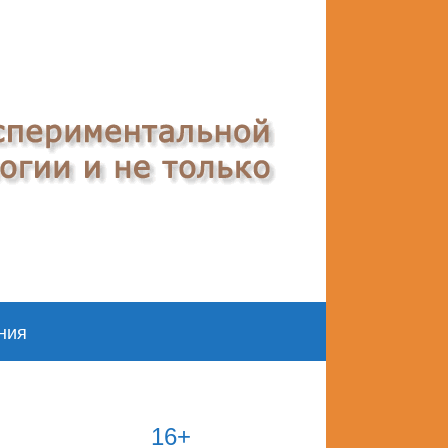
ния
16+