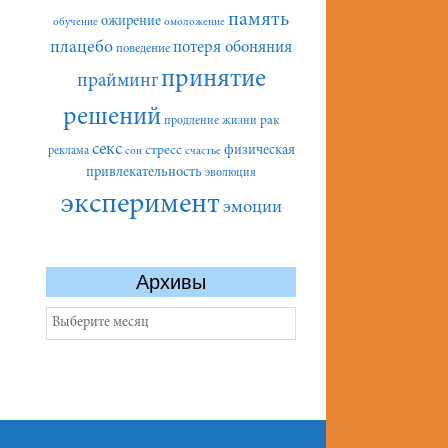
память
ожирение
обучение
омоложение
плацебо
потеря обоняния
поведение
принятие
прайминг
решений
рак
продление жизни
секс
стресс
физическая
реклама
сон
счастье
привлекательность
эволюция
эксперимент
эмоции
Архивы
Архивы