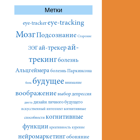
Метки
eye-tracking
eye-tracker
Мозг
Подсознание
Старение
ай-
ай-трекер
ЭЭГ
трекинг
болезнь
Альцгеймера
болезнь Паркинсона
будущее
внимание
боль
воображение
выбор
депрессия
дизайн личного будущего
диета
искусственный интеллект
когнитивные
когнитивные
способности
функции
креативность
курение
нейромаркетинг
обоняние