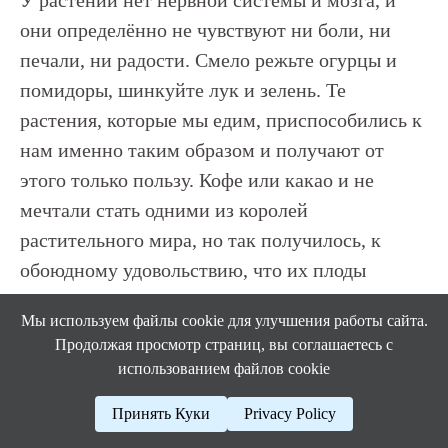
У растений нет нервной системы и мозга, и
они определённо не чувствуют ни боли, ни
печали, ни радости. Смело режьте огурцы и
помидоры, шинкуйте лук и зелень. Те
растения, которые мы едим, приспособились к
нам именно таким образом и получают от
этого только пользу. Кофе или какао и не
мечтали стать одними из королей
растительного мира, но так получилось, к
обоюдному удовольствию, что их плоды
пришлись нам по душе.
Мы используем файлы cookie для улучшения работы сайта.
Продолжая просмотр страниц, вы соглашаетесь с
Когда вы в следующий раз будете рядом с
использованием файлов cookie
растением, коснитесь его листочка и будьте
уверены — оно вас «увидело», почувствовало и
Принять Куки
Privacy Policy
запомнило это касание.