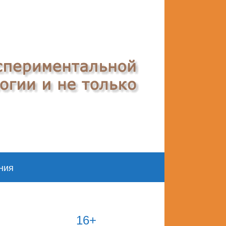
ния
16+