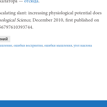
скалатора —
отсюда
.
calating slant: increasing physiological potential does
ological Science,
December 2010, first published on
956797610393744.
ений
мышление
,
ошибки восприятия
,
ошибки мышления
,
угол наклона