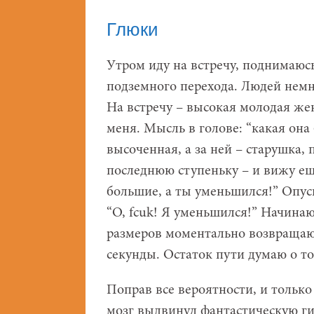
Глюки
Утром иду на встречу, поднимаюс
подземного перехода. Людей немн
На встречу – высокая молодая же
меня. Мысль в голове: “какая она
высоченная, а за ней – старушка,
последнюю ступеньку – и вижу ещ
большие, а ты уменьшился!” Опус
“O, fcuk! Я уменьшился!” Начина
размеров моментально возвращают
секунды. Остаток пути думаю о то
Поправ все вероятности, и только
мозг выдвинул фантастическую ги