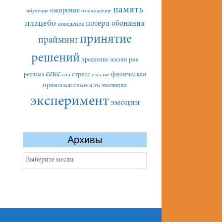
память
ожирение
обучение
омоложение
плацебо
потеря обоняния
поведение
принятие
прайминг
решений
рак
продление жизни
секс
стресс
физическая
реклама
сон
счастье
привлекательность
эволюция
эксперимент
эмоции
Архивы
Архивы