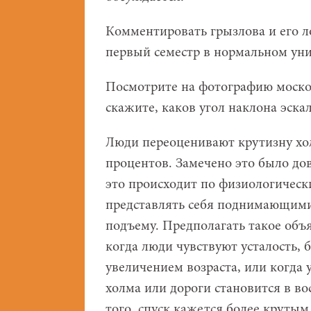
Комментировать грызлова и его л
первый семестр в нормальном уни
Посмотрите на фотографию москов
скажите, каков угол наклона эска
Люди переоценивают крутизну хол
процентов. Замечено это было дов
это происходит по физиологичес
представлять себя поднимающими
подъему. Предполагать такое объ
когда люди чувствуют усталость, б
увеличением возраста, или когда 
холма или дороги становится в во
того, спуск кажется более крутым,