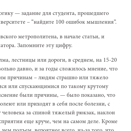
огику — задание для студента, прошедшего
верситете – “найдите 100 ошибок мышления”.
ского метрополитена, в начале статьи, и
латора. Запомните эту цифру.
ма, лестницы или дороги, в среднем, на 15-20
ольно давно, и за годы сложилось мнение, что
ким причинам – людям страшно или тяжело
ся или спускающимися по такому крутому
яснение были причины, — было показано, что
олеют или приходят в себя после болезни, с
у человека за спиной тяжелый рюкзак, наклон
сприятии еще круче, чем на самом деле. Кроме
 чем подъем, вероятнее всего, из-за того, что