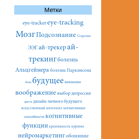
Метки
eye-tracking
eye-tracker
Мозг
Подсознание
Старение
ай-
ай-трекер
ЭЭГ
трекинг
болезнь
Альцгеймера
болезнь Паркинсона
будущее
внимание
боль
воображение
выбор
депрессия
дизайн личного будущего
диета
искусственный интеллект
когнитивные
когнитивные
способности
функции
креативность
курение
нейромаркетинг
обоняние