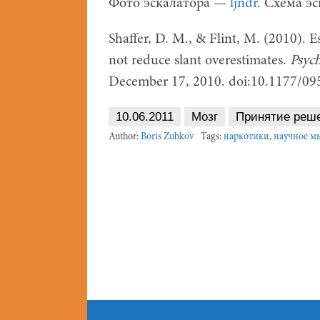
Фото эскалатора —
ljndr
. Схема э
Shaffer, D. M., & Flint, M. (2010). Es
not reduce slant overestimates.
Psych
December 17, 2010. doi:10.1177/0
10.06.2011
Мозг
Принятие реш
Author:
Boris Zubkov
Tags:
наркотики
,
научное 