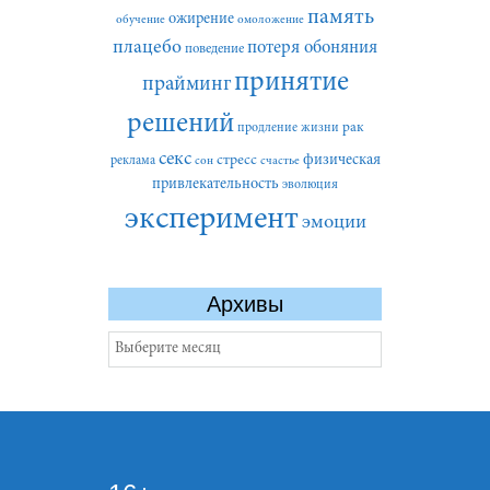
память
ожирение
обучение
омоложение
плацебо
потеря обоняния
поведение
принятие
прайминг
решений
рак
продление жизни
секс
стресс
физическая
реклама
сон
счастье
привлекательность
эволюция
эксперимент
эмоции
Архивы
Архивы