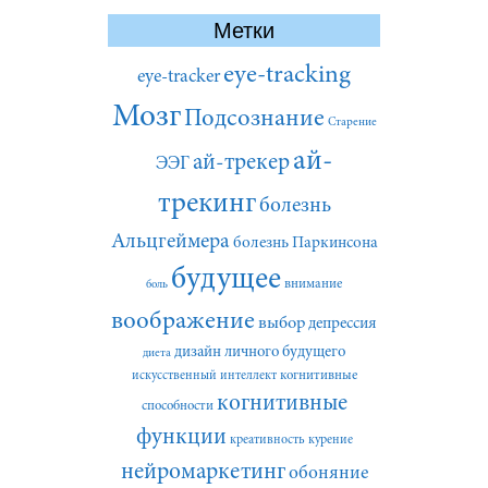
Метки
eye-tracking
eye-tracker
Мозг
Подсознание
Старение
ай-
ай-трекер
ЭЭГ
трекинг
болезнь
Альцгеймера
болезнь Паркинсона
будущее
внимание
боль
воображение
выбор
депрессия
дизайн личного будущего
диета
искусственный интеллект
когнитивные
когнитивные
способности
функции
креативность
курение
нейромаркетинг
обоняние