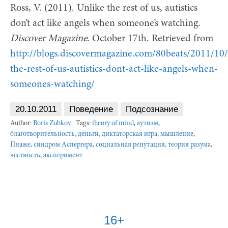
Ross, V. (2011). Unlike the rest of us, autistics
don’t act like angels when someone’s watching.
Discover Magazine
. October 17th. Retrieved from
http://blogs.discovermagazine.com/80beats/2011/10/
the-rest-of-us-autistics-dont-act-like-angels-when-
someones-watching/
20.10.2011
Поведение
Подсознание
Author:
Boris Zubkov
Tags:
theory of mind
,
аутизм
,
благотворительность
,
деньги
,
диктаторская игра
,
мышление
,
Пиаже
,
синдром Аспергера
,
социальная репутация
,
теория разума
,
честность
,
эксперимент
16+