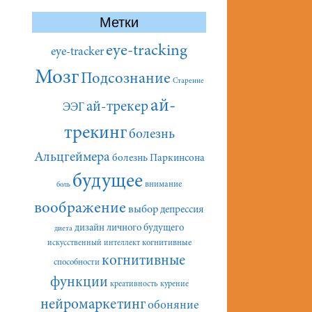
Метки
eye-tracking
eye-tracker
Мозг
Подсознание
Старение
ай-
ай-трекер
ЭЭГ
трекинг
болезнь
Альцгеймера
болезнь Паркинсона
будущее
внимание
боль
воображение
выбор
депрессия
дизайн личного будущего
диета
искусственный интеллект
когнитивные
когнитивные
способности
функции
креативность
курение
нейромаркетинг
обоняние