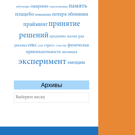
память
ожирение
обучение
омоложение
плацебо
потеря обоняния
поведение
принятие
прайминг
решений
рак
продление жизни
секс
стресс
физическая
реклама
сон
счастье
привлекательность
эволюция
эксперимент
эмоции
Архивы
Архивы