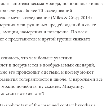
ность гипотезы весьма молода, появившись лишь в
провели уже более 70 исследований
жее мета-исследование (Miles & Crisp, 2014)
мерения межгрупповых предубеждений в свете
, эмоции, намерения и поведение. По всем
т с представителем другой группы
снижает
яснилось, что чем больше участник
яет и погружается в воображаемый сценарий,
ьно это происходит с детьми, и посему может
азвития толерантности в школе. С взрослыми всё
и можно полюбить, ну скажем, Мизулину,
ж станет это делать?!
eta-analytic test of the imagined contact hypothesis.