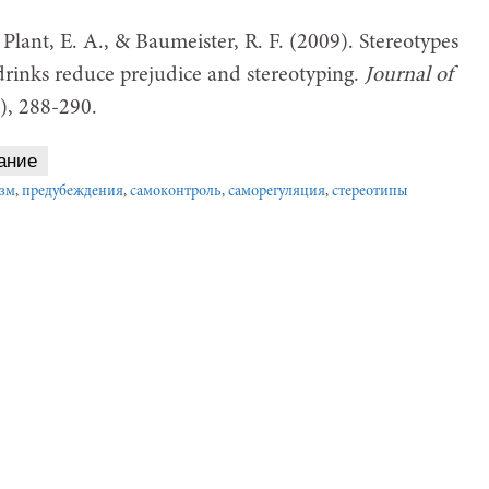
 Plant, E. A., & Baumeister, R. F. (2009). Stereotypes
drinks reduce prejudice and stereotyping.
Journal of
1), 288-290.
ание
изм
,
предубеждения
,
самоконтроль
,
саморегуляция
,
стереотипы