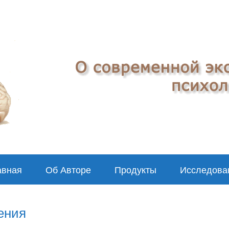
авная
Об Авторе
Продукты
Исследова
ения