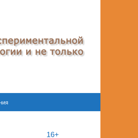
ния
16+