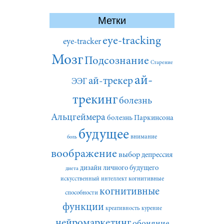
Метки
eye-tracking
eye-tracker
Мозг
Подсознание
Старение
ай-
ай-трекер
ЭЭГ
трекинг
болезнь
Альцгеймера
болезнь Паркинсона
будущее
внимание
боль
воображение
выбор
депрессия
дизайн личного будущего
диета
искусственный интеллект
когнитивные
когнитивные
способности
функции
креативность
курение
нейромаркетинг
обоняние