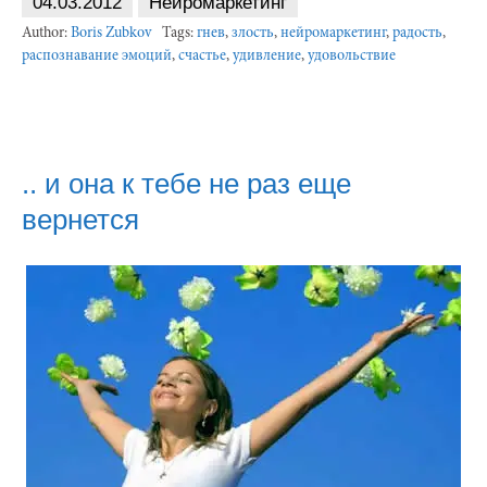
04.03.2012
Нейромаркетинг
Author:
Boris Zubkov
Tags:
гнев
,
злость
,
нейромаркетинг
,
радость
,
распознавание эмоций
,
счастье
,
удивление
,
удовольствие
.. и она к тебе не раз еще
вернется