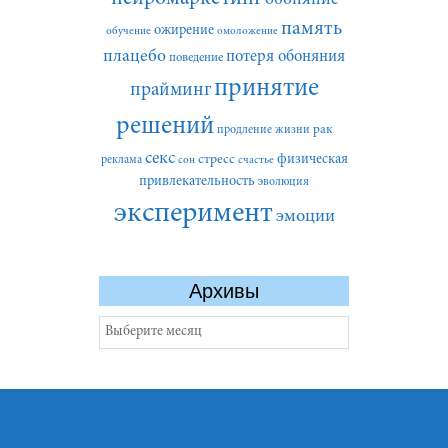
память
ожирение
обучение
омоложение
плацебо
потеря обоняния
поведение
принятие
прайминг
решений
рак
продление жизни
секс
стресс
физическая
реклама
сон
счастье
привлекательность
эволюция
эксперимент
эмоции
Архивы
Архивы