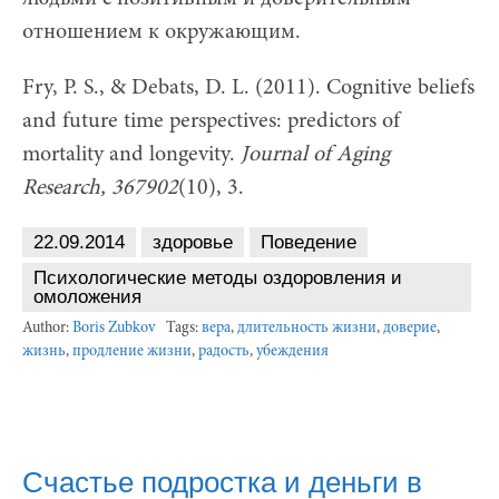
отношением к окружающим.
Fry, P. S., & Debats, D. L. (2011). Cognitive beliefs
and future time perspectives: predictors of
mortality and longevity.
J
ournal of
Aging
Res
earch
, 367902
(10), 3.
22.09.2014
здоровье
Поведение
Психологические методы оздоровления и
омоложения
Author:
Boris Zubkov
Tags:
вера
,
длительность жизни
,
доверие
,
жизнь
,
продление жизни
,
радость
,
убеждения
Счастье подростка и деньги в