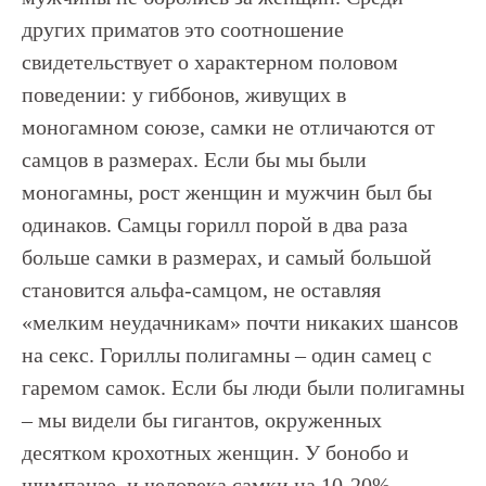
других приматов это соотношение
свидетельствует о характерном половом
поведении: у гиббонов, живущих в
моногамном союзе, самки не отличаются от
самцов в размерах. Если бы мы были
моногамны, рост женщин и мужчин был бы
одинаков. Самцы горилл порой в два раза
больше самки в размерах, и самый большой
становится альфа-самцом, не оставляя
«мелким неудачникам» почти никаких шансов
на секс. Гориллы полигамны – один самец с
гаремом самок. Если бы люди были полигамны
– мы видели бы гигантов, окруженных
десятком крохотных женщин. У бонобо и
шимпанзе, и человека самки на 10-20%