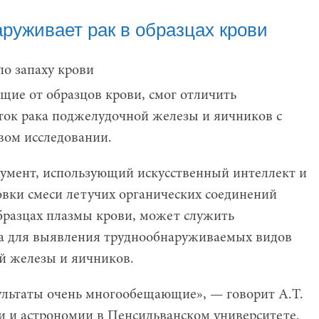
руживает рак в образцах крови
дящие от образцов крови, смог отличить
ток рака поджелудочной железы и яичников с
вом исследовании.
румент, использующий искусственный интеллект и
вки смеси летучих органических соединений
бразцах плазмы крови, может служить
а для выявления труднообнаруживаемых видов
ой железы и яичников.
зультаты очень многообещающие», — говорит А.Т.
и и астрономии в Пенсильванском университете.