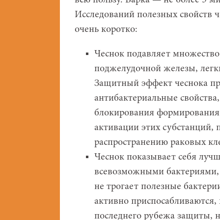
всю пользу. Варка — не более 5 м
Исследований полезных свойств ч
очень коротко:
Чеснок подавляет множество
поджелудочной железы, легки
Защитный эффект чеcнока пр
антибактериальные свойства,
блокирования формирования 
активации этих субстанций,
распространению раковых кле
Чеснок показывает себя лучш
всевозможными бактериями, 
не трогает полезные бактерии
активно приспосабливаются, 
последнего рубежа защиты, н