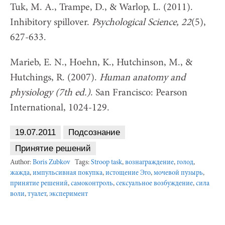
Tuk, M. A., Trampe, D., & Warlop, L. (2011).
Inhibitory spillover.
Psychological Science, 22
(5),
627-633.
Marieb, E. N., Hoehn, K., Hutchinson, M., &
Hutchings, R. (2007).
Human anatomy and
physiology (7th ed.)
. San Francisco: Pearson
International, 1024-129.
19.07.2011
Подсознание
Принятие решений
Author:
Boris Zubkov
Tags:
Stroop task
,
вознаграждение
,
голод
,
жажда
,
импульсивная покупка
,
истощение Эго
,
мочевой пузырь
,
принятие решений
,
самоконтроль
,
сексуальное возбуждение
,
сила
воли
,
туалет
,
эксперимент