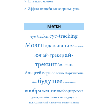
Штучки с мозгом
Эффект плацебо для здоровья, успеха и отношений
Метки
eye-tracking
eye-tracker
Мозг
Подсознание
Старение
ай-
ай-трекер
ЭЭГ
трекинг
болезнь
Альцгеймера
болезнь Паркинсона
будущее
внимание
боль
воображение
выбор
депрессия
дизайн личного будущего
диета
искусственный интеллект
когнитивные