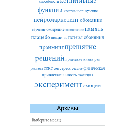
когнитивные
способности
функции
креативность
курение
нейромаркетинг
обоняние
память
ожирение
обучение
омоложение
плацебо
потеря обоняния
поведение
принятие
прайминг
решений
рак
продление жизни
секс
стресс
физическая
реклама
сон
счастье
привлекательность
эволюция
эксперимент
эмоции
Архивы
Архивы