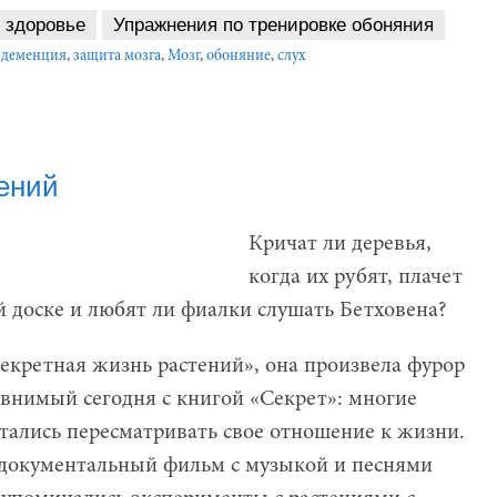
здоровье
Упражнения по тренировке обоняния
,
деменция
,
защита мозга
,
Мозг
,
обоняние
,
слух
ений
Кричат ли деревья,
когда их рубят, плачет
й доске и любят ли фиалки слушать Бетховена?
Секретная жизнь растений», она произвела фурор
авнимый сегодня с книгой «Секрет»: многие
тались пересматривать свое отношение к жизни.
документальный фильм с музыкой и песнями