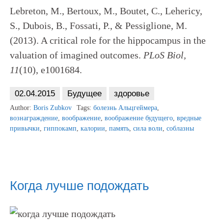
Lebreton, M., Bertoux, M., Boutet, C., Lehericy,
S., Dubois, B., Fossati, P., & Pessiglione, M.
(2013). A critical role for the hippocampus in the
valuation of imagined outcomes.
PLoS Biol,
11
(10), e1001684.
02.04.2015
Будущее
здоровье
Author:
Boris Zubkov
Tags:
болезнь Альцгеймера
,
вознаграждение
,
воображение
,
воображение будущего
,
вредные
привычки
,
гиппокамп
,
калории
,
память
,
сила воли
,
соблазны
Когда лучше подождать