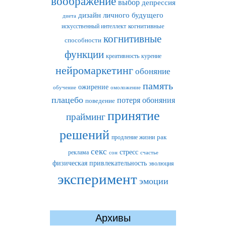
воображение
выбор
депрессия
дизайн личного будущего
диета
искусственный интеллект
когнитивные
когнитивные
способности
функции
креативность
курение
нейромаркетинг
обоняние
память
ожирение
обучение
омоложение
плацебо
потеря обоняния
поведение
принятие
прайминг
решений
рак
продление жизни
секс
стресс
реклама
сон
счастье
физическая привлекательность
эволюция
эксперимент
эмоции
Архивы