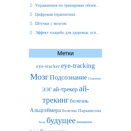
Упражнения по тренировке обоняния
Цифровая терапевтика
Штучки с мозгом
Эффект плацебо для здоровья, успеха и отношений
Метки
eye-tracking
eye-tracker
Мозг
Подсознание
Старение
ай-
ай-трекер
ЭЭГ
трекинг
болезнь
Альцгеймера
болезнь Паркинсона
будущее
внимание
боль