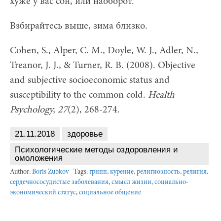
хуже у вас сон, или наоборот.
Взбирайтесь выше, зима близко.
Cohen, S., Alper, C. M., Doyle, W. J., Adler, N.,
Treanor, J. J., & Turner, R. B. (2008). Objective
and subjective socioeconomic status and
susceptibility to the common cold.
Health
Psychol
ogy, 27
(2), 268-274.
21.11.2018
здоровье
Психологические методы оздоровления и
омоложения
Author:
Boris Zubkov
Tags:
грипп
,
курение
,
религиозность
,
религия
,
сердечнососудистые заболевания
,
смысл жизни
,
социально-
экономический статус
,
социальное общение