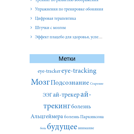
Тренинг по развитию воображения
Упражнения по тренировке обоняния
Цифровая терапевтика
Штучки с мозгом
Эффект плацебо для здоровья, успеха и отношений
Метки
eye-tracking
eye-tracker
Мозг
Подсознание
Старение
ай-
ай-трекер
ЭЭГ
трекинг
болезнь
Альцгеймера
болезнь Паркинсона
будущее
внимание
боль