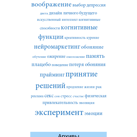
воображение
выбор
депрессия
дизайн личного будущего
диета
искусственный интеллект
когнитивные
когнитивные
способности
функции
креативность
курение
нейромаркетинг
обоняние
память
ожирение
обучение
омоложение
плацебо
потеря обоняния
поведение
принятие
прайминг
решений
рак
продление жизни
секс
стресс
физическая
реклама
сон
счастье
привлекательность
эволюция
эксперимент
эмоции
Архивы