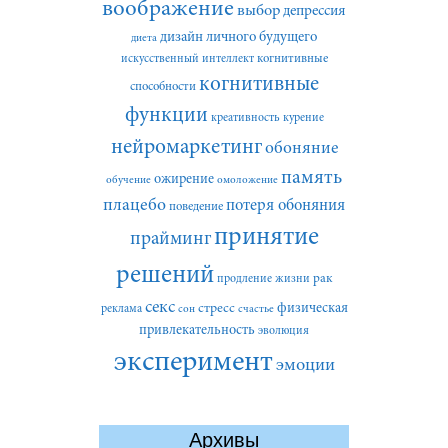
воображение
выбор
депрессия
дизайн личного будущего
диета
искусственный интеллект
когнитивные
когнитивные
способности
функции
креативность
курение
нейромаркетинг
обоняние
память
ожирение
обучение
омоложение
плацебо
потеря обоняния
поведение
принятие
прайминг
решений
рак
продление жизни
секс
стресс
физическая
реклама
сон
счастье
привлекательность
эволюция
эксперимент
эмоции
Архивы