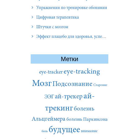
Упражнения по тренировке обоняния
Цифровая терапевтика
Штучки с мозгом
Эффект плацебо для здоровья, успеха и отношений
Метки
eye-tracking
eye-tracker
Мозг
Подсознание
Старение
ай-
ай-трекер
ЭЭГ
трекинг
болезнь
Альцгеймера
болезнь Паркинсона
будущее
внимание
боль