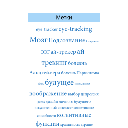
Метки
eye-tracking
eye-tracker
Мозг
Подсознание
Старение
ай-
ай-трекер
ЭЭГ
трекинг
болезнь
Альцгеймера
болезнь Паркинсона
будущее
внимание
боль
воображение
выбор
депрессия
дизайн личного будущего
диета
искусственный интеллект
когнитивные
когнитивные
способности
функции
креативность
курение