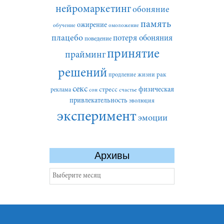
нейромаркетинг
обоняние
память
ожирение
обучение
омоложение
плацебо
потеря обоняния
поведение
принятие
прайминг
решений
рак
продление жизни
секс
стресс
физическая
реклама
сон
счастье
привлекательность
эволюция
эксперимент
эмоции
Архивы
Архивы