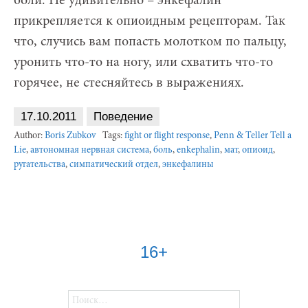
боли. Не удивительно – энкефалин
прикрепляется к опиоидным рецепторам. Так
что, случись вам попасть молотком по пальцу,
уронить что-то на ногу, или схватить что-то
горячее, не стесняйтесь в выражениях.
17.10.2011
Поведение
Author:
Boris Zubkov
Tags:
fight or flight response
,
Penn & Teller Tell a
Lie
,
автономная нервная система
,
боль
,
еnkephalin
,
мат
,
опиоид
,
ругательства
,
симпатический отдел
,
энкефалины
16+
Найти: