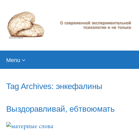
Skip
Menu
to
content
Tag Archives: энкефалины
Выздоравливай, ебтвоюмать