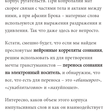
корпус ругательств. При копролалии мат
скорее связан с частями тела и актами между
ними, а при афазии Брока – матерные слова
используются для выражения раздражения и
удивления. Так что даже здесь все непросто.
Кстати, смешно будет, что если мы найдем
пресловутые
нейронные корреляты сознания
,
решим использовать их для претворения
мечты трансгуманистов —
переноса сознания
на электронный носитель
, и обнаружим, что
все, что есть для переноса – это «
ебаныврот
»,
«
сукаблятьговно
» и «
нахуйпошел
».
Интересно, каков объем этого корпуса
импульсивных слов и как он взаимодействует