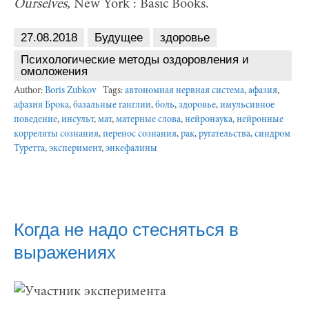
Ourselves,
New York : Basic Books.
27.08.2018
Будущее
здоровье
Психологические методы оздоровления и
омоложения
Author:
Boris Zubkov
Tags:
автономная нервная система
,
афазия
,
афазия Брока
,
базальные ганглии
,
боль
,
здоровье
,
имульсивное
поведение
,
инсульт
,
мат
,
матерные слова
,
нейронаука
,
нейронные
корреляты сознания
,
перенос сознания
,
рак
,
ругательства
,
синдром
Туретта
,
эксперимент
,
энкефалины
Когда не надо стесняться в
выражениях