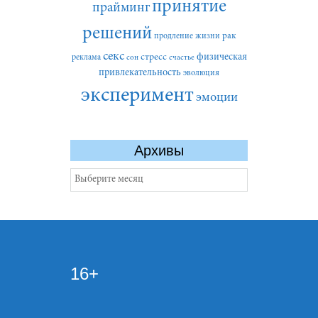
принятие
прайминг
решений
рак
продление жизни
секс
стресс
физическая
реклама
сон
счастье
привлекательность
эволюция
эксперимент
эмоции
Архивы
Архивы
16+