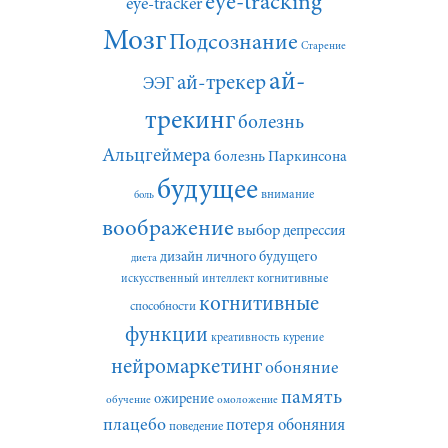
eye-tracking
eye-tracker
Мозг
Подсознание
Старение
ай-
ай-трекер
ЭЭГ
трекинг
болезнь
Альцгеймера
болезнь Паркинсона
будущее
внимание
боль
воображение
выбор
депрессия
дизайн личного будущего
диета
искусственный интеллект
когнитивные
когнитивные
способности
функции
креативность
курение
нейромаркетинг
обоняние
память
ожирение
обучение
омоложение
плацебо
потеря обоняния
поведение