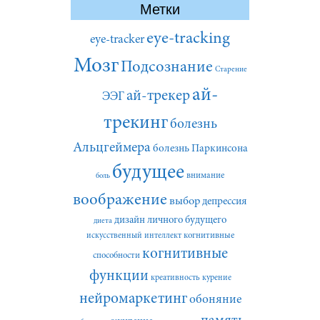
Метки
eye-tracking
eye-tracker
Мозг
Подсознание
Старение
ай-
ай-трекер
ЭЭГ
трекинг
болезнь
Альцгеймера
болезнь Паркинсона
будущее
внимание
боль
воображение
выбор
депрессия
дизайн личного будущего
диета
искусственный интеллект
когнитивные
когнитивные
способности
функции
креативность
курение
нейромаркетинг
обоняние