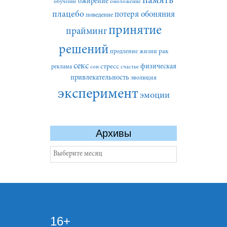
память
ожирение
обучение
омоложение
плацебо
потеря обоняния
поведение
принятие
прайминг
решений
рак
продление жизни
секс
стресс
физическая
реклама
сон
счастье
привлекательность
эволюция
эксперимент
эмоции
Архивы
Архивы
16+