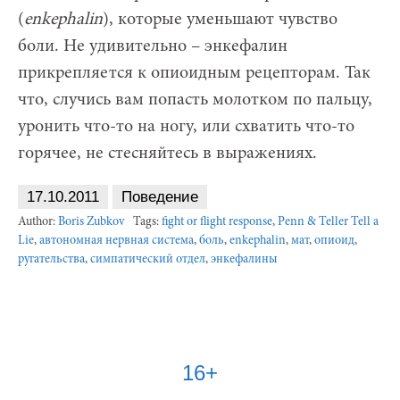
(
е
nkephalin
), которые уменьшают чувство
боли. Не удивительно – энкефалин
прикрепляется к опиоидным рецепторам. Так
что, случись вам попасть молотком по пальцу,
уронить что-то на ногу, или схватить что-то
горячее, не стесняйтесь в выражениях.
17.10.2011
Поведение
Author:
Boris Zubkov
Tags:
fight or flight response
,
Penn & Teller Tell a
Lie
,
автономная нервная система
,
боль
,
еnkephalin
,
мат
,
опиоид
,
ругательства
,
симпатический отдел
,
энкефалины
16+