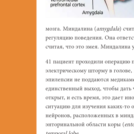
мозга. Миндалина (
amygdala
) счи
регуляцию поведения. Она ответст
считая, что это змея. Миндалина 
41 пациент проходили операцию п
электрическому шторму в голове,
эпилепсии не поддаются медикам
единственный выход, чтобы дать 
открыт, и есть время, это дает и
ситуацию для изучения каких-то 
нейронов, расположенных в минд
энторинальной области коры (
ent
temporal
lobe
.