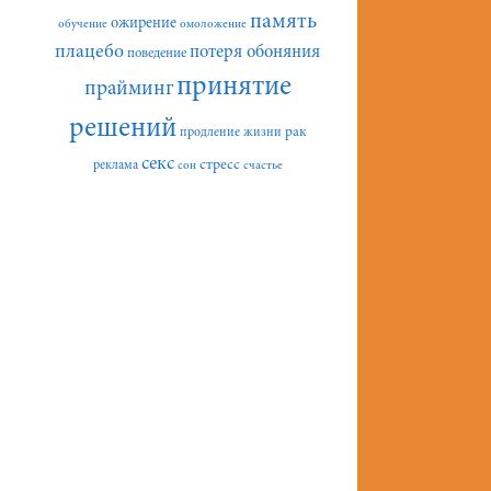
память
ожирение
обучение
омоложение
плацебо
потеря обоняния
поведение
принятие
прайминг
решений
рак
продление жизни
секс
стресс
реклама
сон
счастье