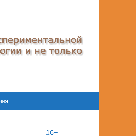
ния
16+