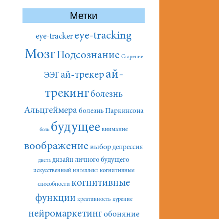
Метки
eye-tracking
eye-tracker
Мозг
Подсознание
Старение
ай-
ай-трекер
ЭЭГ
трекинг
болезнь
Альцгеймера
болезнь Паркинсона
будущее
внимание
боль
воображение
выбор
депрессия
дизайн личного будущего
диета
искусственный интеллект
когнитивные
когнитивные
способности
функции
креативность
курение
нейромаркетинг
обоняние