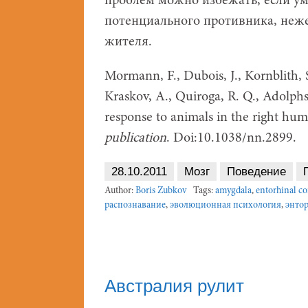
проблем можно избежать, если ум
потенциального противника, неже
жителя.
Mormann, F., Dubois, J., Kornblith, S
Kraskov, A., Quiroga, R. Q., Adolphs,
response to animals in the right h
publication
. Doi:10.1038/nn.2899.
28.10.2011
Мозг
Поведение
Author:
Boris Zubkov
Tags:
amygdala
,
entorhinal co
распознавание
,
эволюционная психология
,
энто
Австралия рулит