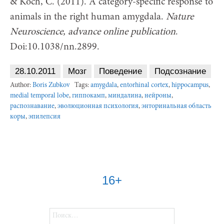
& Koch, C. (2011). A category-specific response to
animals in the right human amygdala.
Nature
Neuroscience,
advance
online
publication
.
Doi:10.1038/nn.2899.
28.10.2011
Мозг
Поведение
Подсознание
Author:
Boris Zubkov
Tags:
amygdala
,
entorhinal cortex
,
hippocampus
,
medial temporal lobe
,
гиппокамп
,
миндалина
,
нейроны
,
распознавание
,
эволюционная психология
,
энторинальная область
коры
,
эпилепсия
16+
Найти: