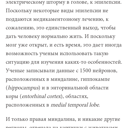
электрическому шторму в голове, к эпилепсии.
Поскольку некоторые виды эпилепсии не
поддаются медикаментозному лечению, к
сожалению, это единственный выход, чтобы
дать человеку нормально жить. И поскольку
мозг уже открыт, и есть время, это дает иногда
возможность ученым использовать такую
ситуацию для изучения каких-то особенностей.
Ученые записывали данные с 1500 нейронов,
расположенных в миндалине, гиппокампе
(
hippocampus
) и в энторинальной области
коры (
entorhinal
cortex
), областях,
расположенных в
medial
temporal
lobe
.
И только правая миндалина, и никакие другие
регионы, отвечала на картинки с животными.