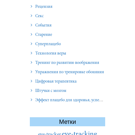
Рецензия
Секс
События
Старение
Суперплацебо
Технология веры
Тренинг по развитию воображения
Упражнения по тренировке обоняния
Цифровая терапевтика
Штучки с мозгом
Эффект плацебо для здоровья, успеха и отношений
Метки
eye-tracking
eye-tracker