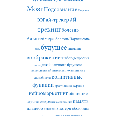
Мозг
Подсознание
Старение
ай-
ай-трекер
ЭЭГ
трекинг
болезнь
Альцгеймера
болезнь Паркинсона
будущее
внимание
боль
воображение
выбор
депрессия
дизайн личного будущего
диета
искусственный интеллект
когнитивные
когнитивные
способности
функции
креативность
курение
нейромаркетинг
обоняние
память
ожирение
обучение
омоложение
плацебо
потеря обоняния
поведение