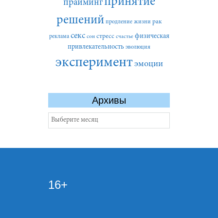
принятие
прайминг
решений
рак
продление жизни
секс
стресс
физическая
реклама
сон
счастье
привлекательность
эволюция
эксперимент
эмоции
Архивы
Архивы
16+