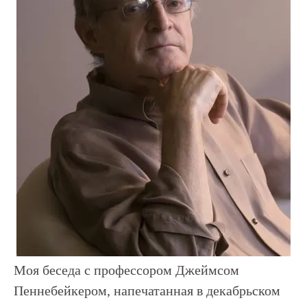
Моя беседа с профессором Джеймсом
Пеннебейкером, напечатанная в декабрьском