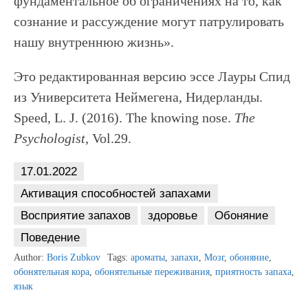
фундаментальное об ограничениях на то, как
сознание и рассуждение могут патрулировать
нашу внутреннюю жизнь».
Это редактированная версию эссе Лауры Спид
из Университета Неймегена, Нидерланды.
Speed, L. J. (2016). The knowing nose.
The
Psychologist
, Vol.29.
17.01.2022
Активация способностей запахами
Восприятие запахов
здоровье
Обоняние
Поведение
Author:
Boris Zubkov
Tags:
ароматы
,
запахи
,
Мозг
,
обоняние
,
обонятельная кора
,
обонятельные переживания
,
приятность запаха
,
язык