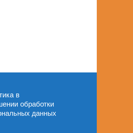
тика в
шении обработки
ональных данных