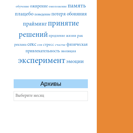
память
ожирение
обучение
омоложение
плацебо
потеря обоняния
поведение
принятие
прайминг
решений
рак
продление жизни
секс
стресс
физическая
реклама
сон
счастье
привлекательность
эволюция
эксперимент
эмоции
Архивы
Архивы