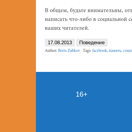
В общем, будьте внимательны, от
написать что-либо в социальной с
ваших читателей.
17.08.2013
Поведение
Author:
Boris Zubkov
Tags:
facebook
,
память
,
соци
16+