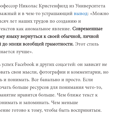
рофессор Николас Кристенфилд из Университета
 важный и в чем-то устрашающий
вывод
: «Можно
сяч лет наших трудов по созданию и
екстов как аномальное явление.
Современные
у языку вернуться к своей обычной, личной
 до эпохи всеобщей грамотности.
Этот стиль
инается лучше».
успех Facebook и других соцсетей: он зависит не
вать свои мысли, фотографии и комментарии, но
ь и понимать. Все банально и просто. Если
ючать больше ресурсов для понимания чего-то,
 занятие нравится больше. Чем ближе текст к
 понимать и запоминать. Чем меньше
ение готово к тому, чтобы быть воспринятым.