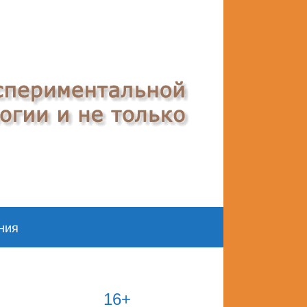
ния
16+