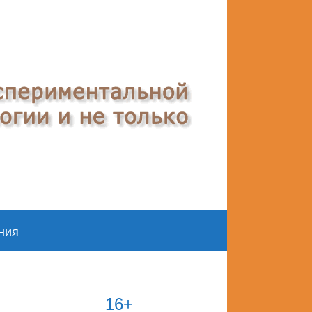
ния
16+