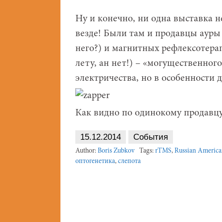
Ну и конечно, ни одна выставка н
везде! Были там и продавцы ауры 
него?) и магнитных рефлексотерап
лету, ан нет!) – «могущественног
электричества, но в особенности 
Как видно по одинокому продавцу
15.12.2014
События
Author:
Boris Zubkov
Tags:
rTMS
,
Russian Americ
оптогенетика
,
слепота