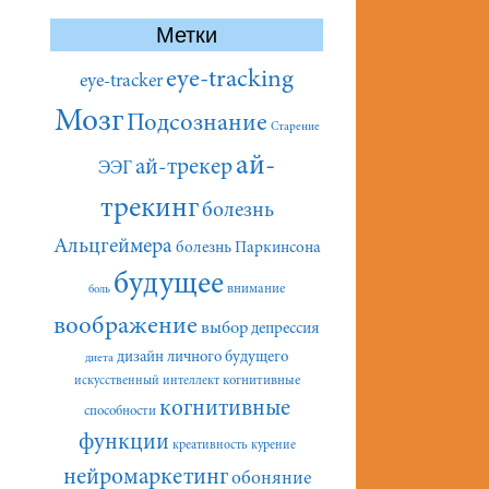
Метки
eye-tracking
eye-tracker
Мозг
Подсознание
Старение
ай-
ай-трекер
ЭЭГ
трекинг
болезнь
Альцгеймера
болезнь Паркинсона
будущее
внимание
боль
воображение
выбор
депрессия
дизайн личного будущего
диета
искусственный интеллект
когнитивные
когнитивные
способности
функции
креативность
курение
нейромаркетинг
обоняние