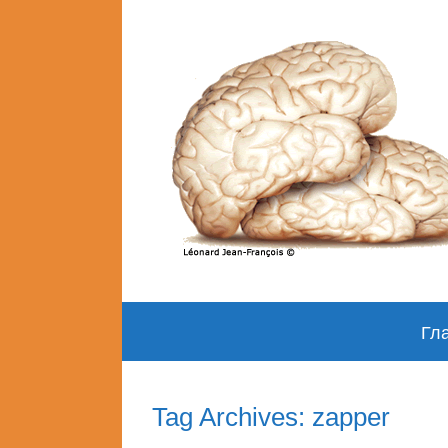
Skip
Гл
to
content
Tag Archives: zapper