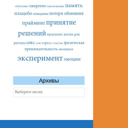
память
ожирение
обучение
омоложение
плацебо
потеря обоняния
поведение
принятие
прайминг
решений
рак
продление жизни
секс
стресс
физическая
реклама
сон
счастье
привлекательность
эволюция
эксперимент
эмоции
Архивы
Архивы