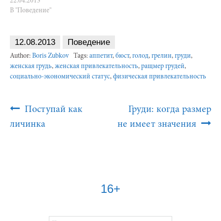
22.04.2013
В "Поведение"
12.08.2013
Поведение
Author:
Boris Zubkov
Tags:
аппетит
,
бюст
,
голод
,
грелин
,
груди
,
женская грудь
,
женская привлекательность
,
ращмер грудей
,
социально-экономический статус
,
физическая привлекательность
Post
Поступай как
Груди: когда размер
Navigation
личинка
не имеет значения
16+
Найти: