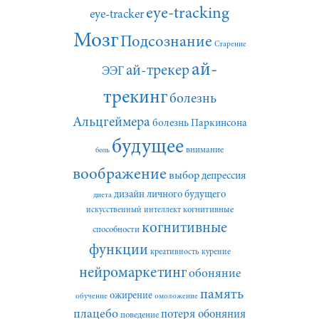
eye-tracking
eye-tracker
Мозг
Подсознание
Старение
ай-
ай-трекер
ЭЭГ
трекинг
болезнь
Альцгеймера
болезнь Паркинсона
будущее
внимание
боль
воображение
выбор
депрессия
дизайн личного будущего
диета
искусственный интеллект
когнитивные
когнитивные
способности
функции
креативность
курение
нейромаркетинг
обоняние
память
ожирение
обучение
омоложение
плацебо
потеря обоняния
поведение