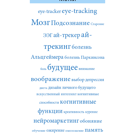
eye-tracking
eye-tracker
Мозг
Подсознание
Старение
ай-
ай-трекер
ЭЭГ
трекинг
болезнь
Альцгеймера
болезнь Паркинсона
будущее
внимание
боль
воображение
выбор
депрессия
дизайн личного будущего
диета
искусственный интеллект
когнитивные
когнитивные
способности
функции
креативность
курение
нейромаркетинг
обоняние
память
ожирение
обучение
омоложение