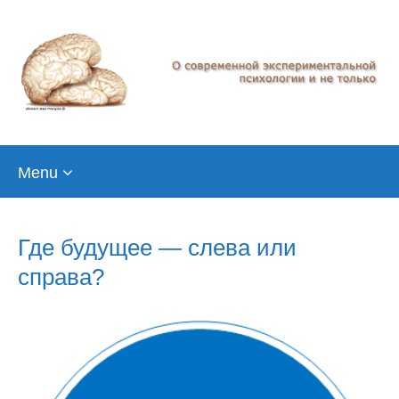
Skip
Menu
to
content
Где будущее — cлева или
справа?