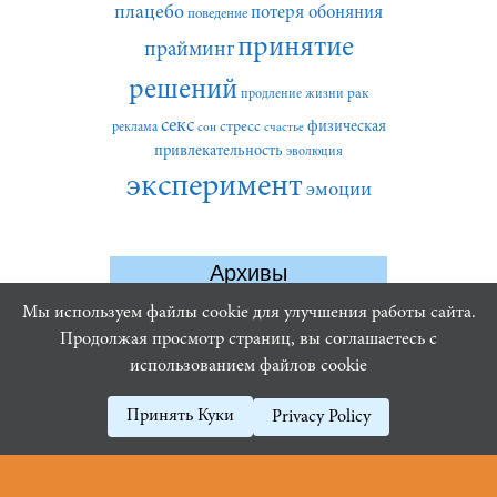
плацебо
потеря обоняния
поведение
принятие
прайминг
решений
рак
продление жизни
секс
стресс
физическая
реклама
сон
счастье
привлекательность
эволюция
эксперимент
эмоции
Архивы
Архивы
Мы используем файлы cookie для улучшения работы сайта.
Продолжая просмотр страниц, вы соглашаетесь с
использованием файлов cookie
Принять Куки
Privacy Policy
16+