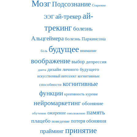
Мозг
Подсознание
Старение
ай-
ай-трекер
ЭЭГ
трекинг
болезнь
Альцгеймера
болезнь Паркинсона
будущее
внимание
боль
воображение
выбор
депрессия
дизайн личного будущего
диета
искусственный интеллект
когнитивные
когнитивные
способности
функции
креативность
курение
нейромаркетинг
обоняние
память
ожирение
обучение
омоложение
плацебо
потеря обоняния
поведение
принятие
прайминг