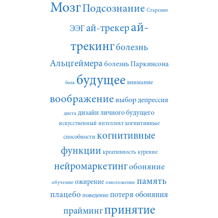
Мозг
Подсознание
Старение
ай-
ай-трекер
ЭЭГ
трекинг
болезнь
Альцгеймера
болезнь Паркинсона
будущее
внимание
боль
воображение
выбор
депрессия
дизайн личного будущего
диета
искусственный интеллект
когнитивные
когнитивные
способности
функции
креативность
курение
нейромаркетинг
обоняние
память
ожирение
обучение
омоложение
плацебо
потеря обоняния
поведение
принятие
прайминг