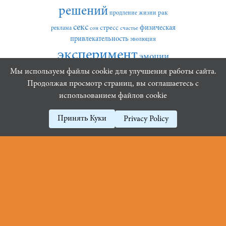
решений
рак
продление жизни
секс
стресс
физическая
реклама
сон
счастье
привлекательность
эволюция
эксперимент
эмоции
Мы используем файлы cookie для улучшения работы сайта.
Продолжая просмотр страниц, вы соглашаетесь с
Архивы
использованием файлов cookie
Архивы
Принять Куки
Privacy Policy
16+