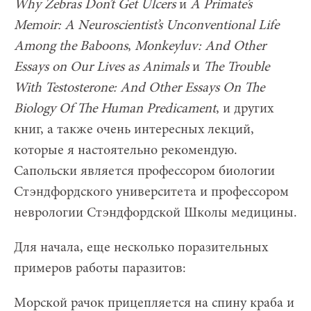
Why Zebras Don’t Get Ulcers
и
A Primate’s
Memoir: A Neuroscientist’s Unconventional Life
Among the Baboons
,
Monkeyluv: And Other
Essays on Our Lives as Animals
и
The Trouble
With Testosterone: And Other Essays On The
Biology Of The Human Predicament
, и других
книг, а также очень интересных лекций,
которые я настоятельно рекомендую.
Сапольски является профессором биологии
Стэндфордского университета и профессором
неврологии Стэндфордской Школы медицины.
Для начала, еще несколько поразительных
примеров работы паразитов:
Морской рачок прицепляется на спину краба и