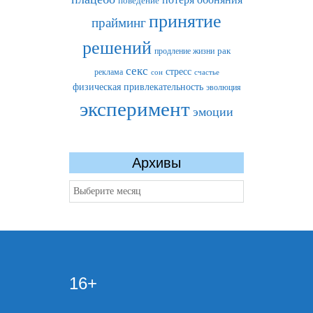
поведение
принятие
прайминг
решений
рак
продление жизни
секс
стресс
реклама
сон
счастье
физическая привлекательность
эволюция
эксперимент
эмоции
Архивы
Архивы
16+