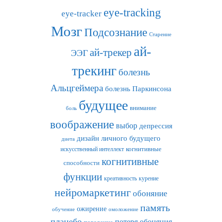
eye-tracking
eye-tracker
Мозг
Подсознание
Старение
ай-
ай-трекер
ЭЭГ
трекинг
болезнь
Альцгеймера
болезнь Паркинсона
будущее
внимание
боль
воображение
выбор
депрессия
дизайн личного будущего
диета
искусственный интеллект
когнитивные
когнитивные
способности
функции
креативность
курение
нейромаркетинг
обоняние
память
ожирение
обучение
омоложение
плацебо
потеря обоняния