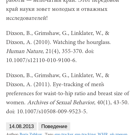
работы — непочатый край. Этот передовой
край науки зовет молодых и отважных
исследователей!
Dixson, B., Grimshaw, G., Linklater, W., &
Dixson, A. (2010). Watching the hourglass.
Human Nature
, 21(4), 355-370. doi:
10.1007/s12110-010-9100-6.
Dixson, B., Grimshaw, G., Linklater, W., &
Dixson, A. (2011). Eye-tracking of men’s
preferences for waist-to-hip ratio and breast size of
women.
Archives of Sexual Behavior
, 40(1), 43-50.
doi: 10.1007/s10508-009-9523-5.
14.08.2013
Поведение
Author:
Boris Zubkov
Tags:
eye-tracker
,
eye-tracking
,
WHR
,
ай-трекер
,