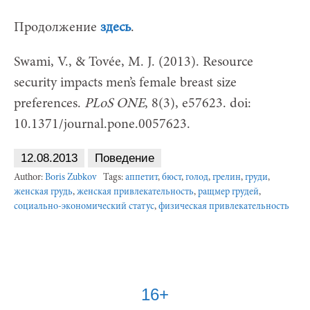
Продолжение
здесь
.
Swami, V., & Tovée, M. J. (2013). Resource
security impacts men’s female breast size
preferences.
PLoS ONE
, 8(3), e57623. doi:
10.1371/journal.pone.0057623.
12.08.2013
Поведение
Author:
Boris Zubkov
Tags:
аппетит
,
бюст
,
голод
,
грелин
,
груди
,
женская грудь
,
женская привлекательность
,
ращмер грудей
,
социально-экономический статус
,
физическая привлекательность
16+