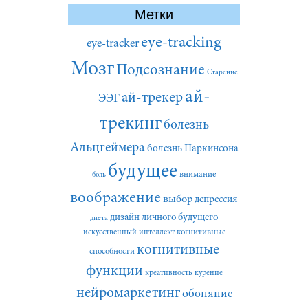
Метки
eye-tracking
eye-tracker
Мозг
Подсознание
Старение
ай-
ай-трекер
ЭЭГ
трекинг
болезнь
Альцгеймера
болезнь Паркинсона
будущее
внимание
боль
воображение
выбор
депрессия
дизайн личного будущего
диета
искусственный интеллект
когнитивные
когнитивные
способности
функции
креативность
курение
нейромаркетинг
обоняние