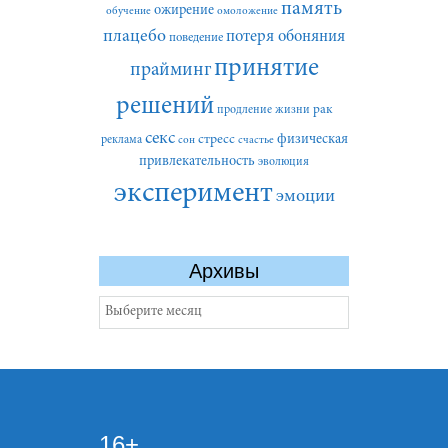
память
ожирение
обучение
омоложение
плацебо
потеря обоняния
поведение
принятие
прайминг
решений
рак
продление жизни
секс
стресс
физическая
реклама
сон
счастье
привлекательность
эволюция
эксперимент
эмоции
Архивы
Архивы
16+