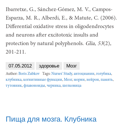
Ibarretxe, G., Sánchez-Gómez, M. V., Campos-
Esparza, M. R., Alberdi, E., & Matute, C. (2006).
Differential oxidative stress in oligodendrocytes
and neurons after excitotoxic insults and
protection by natural polyphenols.
Glia, 53
(2),
201-211.
07.05.2012
здоровье
Мозг
Author:
Boris Zubkov
Tags:
Nurses’ Study
,
антоцианин
,
голубика
,
клубника
,
когнитивные функции
,
Мозг
,
морин
,
нейрон
,
память
,
тутовник
,
флавоноиды
,
черника
,
шелковица
Пища для мозга. Клубника