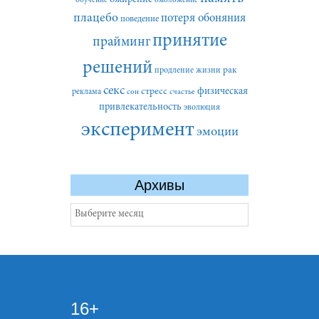
обучение
омоложение
плацебо
потеря обоняния
поведение
принятие
прайминг
решений
рак
продление жизни
секс
стресс
физическая
реклама
сон
счастье
привлекательность
эволюция
эксперимент
эмоции
Архивы
Архивы
16+