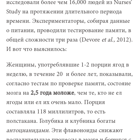
исследовали более чем 16,000 людей из Nurses’
Study на протяжении длительного периода
времени. Экспериментаторы, собирая данные
о питании, проводили тестирование памяти, в
общей сложности три раза (Devore
et
al.,
2012).
И вот что выяснилось:
Женщины, употреблявшие 1-2 порции ягод в
неделю, в течение 20 и более лет, показывали,
согласно тестам по проверке памяти, состояие
мозга на
2,5 года моложе
, чем те, кто не ел
ягоды или ел их очень мало. Порция
составляла 118 миллилитров, то есть
полстакана. Голубика и клубника богаты
антоцианидами
. Эти флавоноиды снижают
воспалительные процессы в мозге и борются с