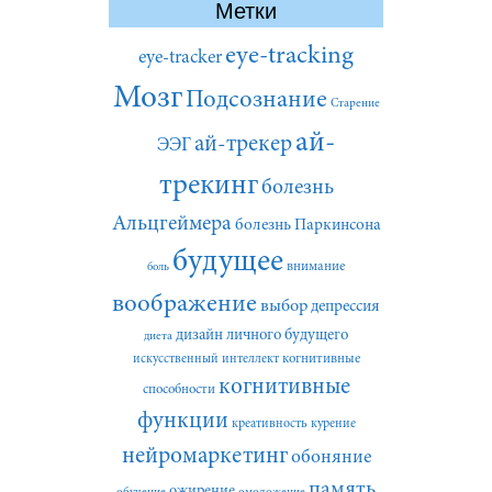
Метки
eye-tracking
eye-tracker
Мозг
Подсознание
Старение
ай-
ай-трекер
ЭЭГ
трекинг
болезнь
Альцгеймера
болезнь Паркинсона
будущее
внимание
боль
воображение
выбор
депрессия
дизайн личного будущего
диета
искусственный интеллект
когнитивные
когнитивные
способности
функции
креативность
курение
нейромаркетинг
обоняние
память
ожирение