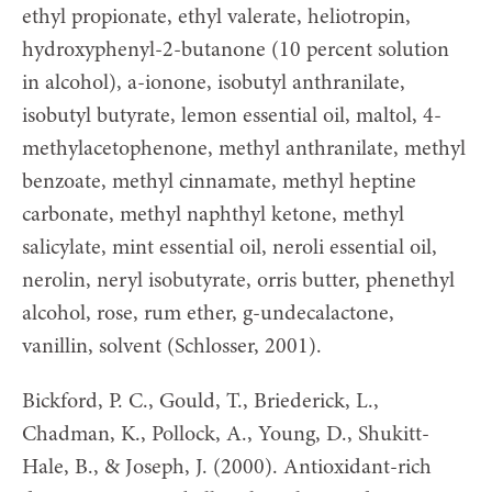
ethyl propionate, ethyl valerate, heliotropin,
hydroxyphenyl-2-butanone (10 percent solution
in alcohol), a-ionone, isobutyl anthranilate,
isobutyl butyrate, lemon essential oil, maltol, 4-
methylacetophenone, methyl anthranilate, methyl
benzoate, methyl cinnamate, methyl heptine
carbonate, methyl naphthyl ketone, methyl
salicylate, mint essential oil, neroli essential oil,
nerolin, neryl isobutyrate, orris butter, phenethyl
alcohol, rose, rum ether, g-undecalactone,
vanillin, solvent (Schlosser, 2001).
Bickford, P. C., Gould, T., Briederick, L.,
Chadman, K., Pollock, A., Young, D., Shukitt-
Hale, B., & Joseph, J. (2000). Antioxidant-rich