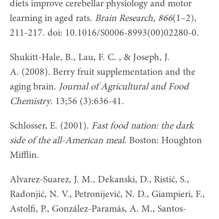
diets improve cerebellar physiology and motor
learning in aged rats.
Brain Research, 866
(1–2),
211-217. doi: 10.1016/S0006-8993(00)02280-0.
Shukitt-Hale, B., Lau, F. C. , & Joseph, J.
A. (2008). Berry fruit supplementation and the
aging brain.
Journal of Agricultural and Food
Chemistry
. 13;56 (3):636-41.
Schlosser, E. (2001).
Fast food nation: the dark
side of the all-American meal
. Boston: Houghton
Mifflin.
Alvarez-Suarez, J. M., Dekanski, D., Ristić, S.,
Radonjić, N. V., Petronijević, N. D., Giampieri, F.,
Astolfi, P., González-Paramás, A. M., Santos-