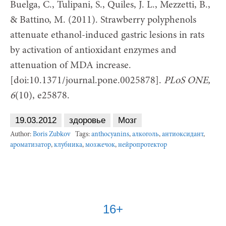
Buelga, C., Tulipani, S., Quiles, J. L., Mezzetti, B.,
& Battino, M. (2011). Strawberry polyphenols
attenuate ethanol-induced gastric lesions in rats
by activation of antioxidant enzymes and
attenuation of MDA increase.
[doi:10.1371/journal.pone.0025878].
PLoS ONE,
6
(10), e25878.
19.03.2012
здоровье
Мозг
Author:
Boris Zubkov
Tags:
anthocyanins
,
алкоголь
,
антиоксидант
,
ароматизатор
,
клубника
,
мозжечок
,
нейропротектор
16+