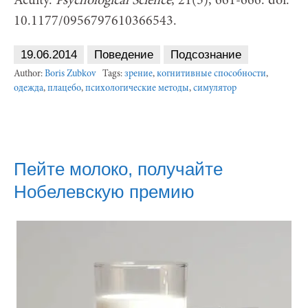
Acuity.
Psychological Science
, 21(5), 661-666. doi:
10.1177/0956797610366543.
19.06.2014
Поведение
Подсознание
Author:
Boris Zubkov
Tags:
зрение
,
когнитивные способности
,
одежда
,
плацебо
,
психологические методы
,
симулятор
Пейте молоко, получайте
Нобелевскую премию