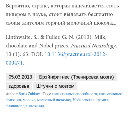
Вероятно, стране, которая нацеливается стать
лидером в науке, стоит выдавать бесплатно
своим жителям горячий молочный шоколад.
Linthwaite, S., & Fuller, G. N. (2013). Milk,
chocolate and Nobel prizes.
Practical Neurology
,
13 (1): 63. DOI:
10.1136/practneurol-2012-
000471.
05.03.2013
Брэйнфитнес (Тренировка мозга)
здоровье
Штучки с мозгом
Author:
Boris Zubkov
Tags:
когнитивные способности
,
когнитивные
функции
,
молоко
,
молочный шоколад
,
Нобелевская премия
,
флавоноиды
,
шоколад