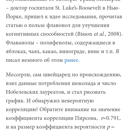
– доктор госпиталя St. Luke’s-Roosevelt в Нью-
Йорке, пришел к идее исследования, прочитав
статью о пользе флавонол для улучшения
когнитивных способностей (Bisson
et
al.,
2008).
Флаванолы – полифенолы, содержащиеся в
яблоках, чаях, какао, винограде, вине и т.п. Я
писал немного об этом
ранее
.
Мессерли, сам швейцарец по происхождению,
взял данные потребления шоколада и число
Нобелевских лауреатов, и стал рисовать
график. И обнаружил невероятную
корреляцию! Обратите внимание на значение
коэффициента корреляции Пирсона,
r
=0.791,
и на размер коэффициента вероятности
p
=