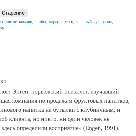
Старение
осприятие запахов
,
грибы
,
жареное мясо
,
жареный лук
,
запах
,
ов
рюгг Энген, норвежский психолог, изучавший
льшая компания по продажам фруктовых напитков,
инового напитка на бутылки с клубничным, и
об клиента, но никто, ни один человек не
 здесь определили восприятие» (Engen, 1991).