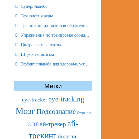
Суперплацебо
Технология веры
Тренинг по развитию воображения
Упражнения по тренировке обоняния
Цифровая терапевтика
Штучки с мозгом
Эффект плацебо для здоровья, успеха и отношений
Метки
eye-tracking
eye-tracker
Мозг
Подсознание
Старение
ай-
ай-трекер
ЭЭГ
трекинг
болезнь