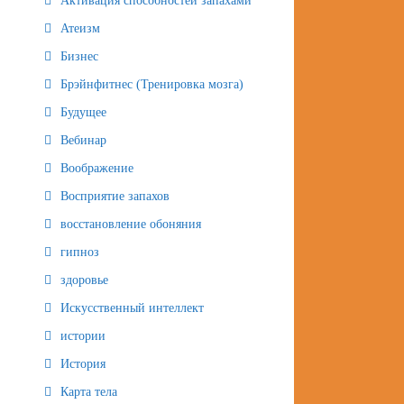
Активация способностей запахами
Атеизм
Бизнес
Брэйнфитнес (Тренировка мозга)
Будущее
Вебинар
Воображение
Восприятие запахов
восстановление обоняния
гипноз
здоровье
Искусственный интеллект
истории
История
Карта тела