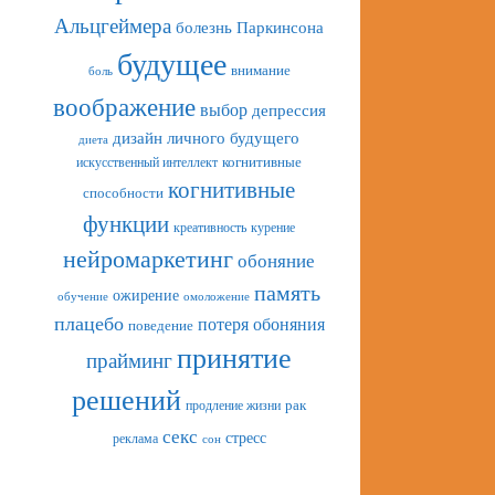
Альцгеймера
болезнь Паркинсона
будущее
внимание
боль
воображение
выбор
депрессия
дизайн личного будущего
диета
искусственный интеллект
когнитивные
когнитивные
способности
функции
креативность
курение
нейромаркетинг
обоняние
память
ожирение
обучение
омоложение
плацебо
потеря обоняния
поведение
принятие
прайминг
решений
рак
продление жизни
секс
стресс
реклама
сон