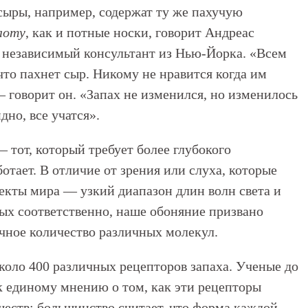
ыры, например, содержат ту же пахучую
лоту
, как и потные носки, говорит Андреас
и независимый консультант из Нью-Йорка. «Всем
 что пахнет сыр. Никому не нравится когда им
 — говорит он. «Запах не изменился, но изменилось
но, все учатся».
— тот, который требует более глубокого
отает. В отличие от зрения или слуха, которые
екты мира — узкий диапазон длин волн света и
вых соответственно, наше обоняние призвано
ечное количество различных молекул.
коло 400 различных рецепторов запаха. Ученые до
 к единому мнению о том, как эти рецепторы
еств: большинство считает, что форма каждой