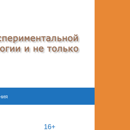
ния
16+