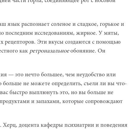
адней части горла, соединяющее рот с носовой
аш язык распознает соленое и сладкое, горькое и
сно последним исследованиям, жирное. У мяты,
х рецепторов. Эти вкусы создаются с помощью
естного как
ретроназальное
обоняние. Он
мия — это нечто большее, чем неудобство или
о больше не можете определить, съели ли вы что-
 вас быстро выплюнуть это, но вы больше не
родуктами и запахами, которые сопровождают
. Херц, доцента кафедры психиатрии и поведения