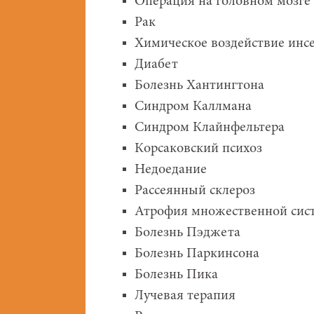
Операция на головном мозге
Рак
Химическое воздействие инс
Диабет
Болезнь Хантингтона
Синдром Каллмана
Синдром Клайнфельтера
Корсаковский психоз
Недоедание
Рассеянный склероз
Атрофия множественной сис
Болезнь Пэджета
Болезнь Паркинсона
Болезнь Пика
Лучевая терапия