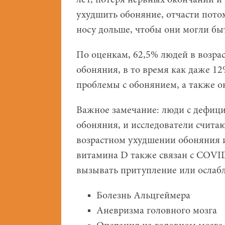
лет, потеря нервных окончаний и
ухудшить обоняние, отчасти потом
носу дольше, чтобы они могли б
По оценкам, 62,5% людей в возрас
обоняния, в то время как даже 1
проблемы с обонянием, а также ок
Важное замечание: люди с дефиц
обоняния, и исследователи счита
возрастном ухудшении обоняния и
витамина D также связан с COVI
вызывать притупление или ослаб
Болезнь Альцгеймера
Аневризма головного мозга