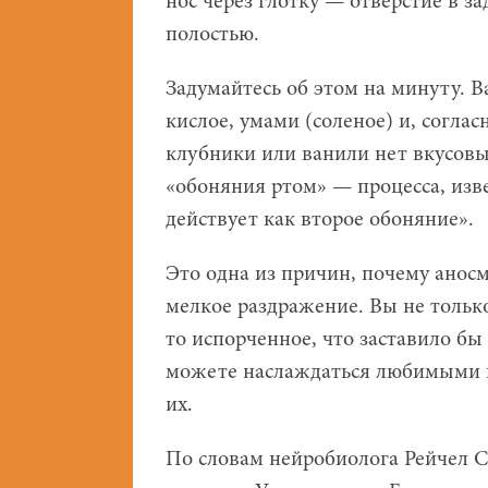
нос через глотку — отверстие в з
полостью.
Задумайтесь об этом на минуту. В
кислое, умами (соленое) и, согла
клубники или ванили нет вкусовы
«обоняния ртом» — процесса, изв
действует как второе обоняние».
Это одна из причин, почему анос
мелкое раздражение. Вы не тольк
то испорченное, что заставило бы
можете наслаждаться любимыми п
их.
По словам нейробиолога Рейчел С