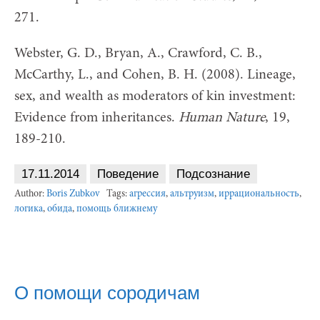
271.
Webster, G. D., Bryan, A., Crawford, C. B.,
McCarthy, L., and Cohen, B. H. (2008). Lineage,
sex, and wealth as moderators of kin investment:
Evidence from inheritances.
Human Nature
, 19,
189-210.
17.11.2014
Поведение
Подсознание
Author:
Boris Zubkov
Tags:
агрессия
,
альтруизм
,
иррациональность
,
логика
,
обида
,
помощь ближнему
О помощи сородичам