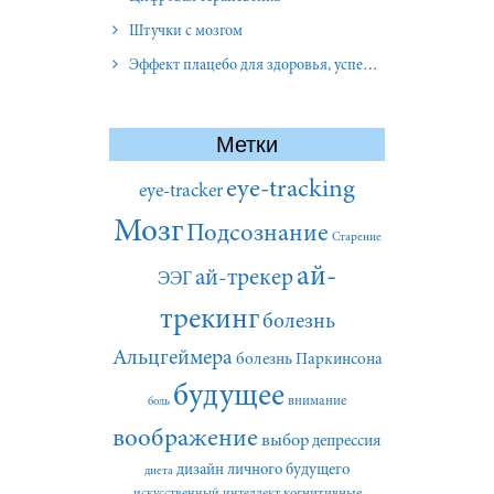
Штучки с мозгом
Эффект плацебо для здоровья, успеха и отношений
Метки
eye-tracking
eye-tracker
Мозг
Подсознание
Старение
ай-
ай-трекер
ЭЭГ
трекинг
болезнь
Альцгеймера
болезнь Паркинсона
будущее
внимание
боль
воображение
выбор
депрессия
дизайн личного будущего
диета
искусственный интеллект
когнитивные