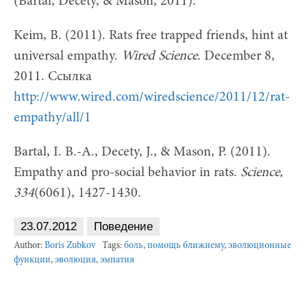
(Bartal, Decety, & Mason, 2011).
Keim, B. (2011). Rats free trapped friends, hint at
universal empathy.
Wired Science
. December 8,
2011. Ссылка
http://www.wired.com/wiredscience/2011/12/rat-
empathy/all/1
Bartal, I. B.-A., Decety, J., & Mason, P. (2011).
Empathy and pro-social behavior in rats.
Science,
334
(6061), 1427-1430.
23.07.2012
Поведение
Author:
Boris Zubkov
Tags:
боль
,
помощь ближнему
,
эволюционные
функции
,
эволюция
,
эмпатия