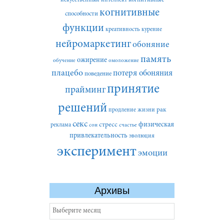
когнитивные
способности
функции
креативность
курение
нейромаркетинг
обоняние
память
ожирение
обучение
омоложение
плацебо
потеря обоняния
поведение
принятие
прайминг
решений
рак
продление жизни
секс
стресс
физическая
реклама
сон
счастье
привлекательность
эволюция
эксперимент
эмоции
Архивы
Архивы