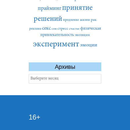
принятие
прайминг
решений
рак
продление жизни
секс
стресс
физическая
реклама
сон
счастье
привлекательность
эволюция
эксперимент
эмоции
Архивы
Архивы
16+