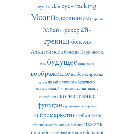
eye-tracking
eye-tracker
Мозг
Подсознание
Старение
ай-
ай-трекер
ЭЭГ
трекинг
болезнь
Альцгеймера
болезнь Паркинсона
будущее
внимание
боль
воображение
выбор
депрессия
дизайн личного будущего
диета
искусственный интеллект
когнитивные
когнитивные
способности
функции
креативность
курение
нейромаркетинг
обоняние
память
ожирение
обучение
омоложение
плацебо
потеря обоняния
поведение