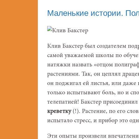
Маленькие истории. По
Клив Бакстер был создателем под
самой уважаемой школы по обуче
натяжки назвать «отцом полиграф
растениями. Так, он цеплял драцен
он поджигал ей листья, или даже п
только испытывают боль, но и спо
телепатией! Бакстер присоединил 
креветку
(!). Растение, по его сл
испытало стресс, и прибор это од
Эти опыты произвели впечатление