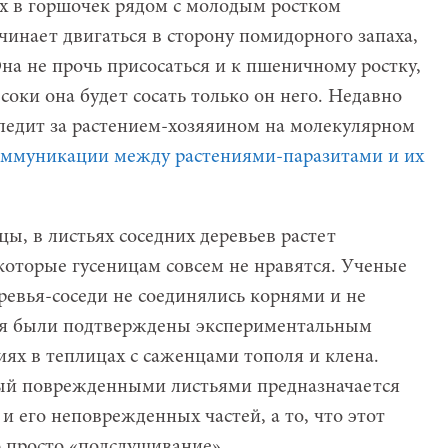
их в горшочек рядом с молодым ростком
ачинает двигаться в сторону помидорного запаха,
Она не прочь присосаться и к пшеничному ростку,
 соки она будет сосать только он него. Недавно
ледит за растением-хозяяином на молекулярном
оммуникации между растениями-паразитами и их
цы, в листьях соседних деревьев растет
которые гусеницам совсем не нравятся. Ученые
ревья-соседи не соединялись корнями и не
ия были подтверждены экспериментальным
ях в теплицах с саженцами тополя и клена.
мый поврежденными листьями предназначается
и его неповрежденных частей, а то, что этот
то просто «подслушивание».