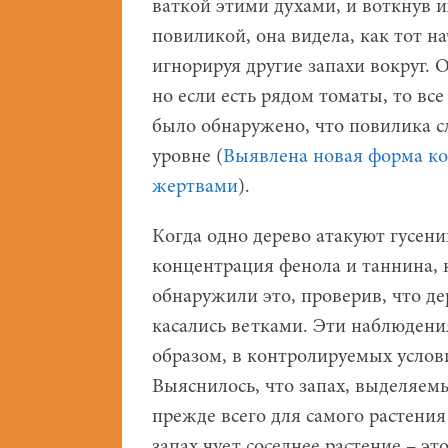
ваткой этими духами, и воткнув 
повиликой, она видела, как тот н
игнорируя другие запахи вокруг. 
но если есть рядом томаты, то все
было обнаружено, что повилика с
уровне (
Выявлена новая форма к
жертвами
).
Когда одно дерево атакуют гусени
концентрация фенола и таннина, 
обнаружили это, проверив, что де
касались ветками. Эти наблюден
образом, в контролируемых услови
Выяснилось, что запах, выделяе
прежде всего для самого растения 
запах чует соседнее растение – э