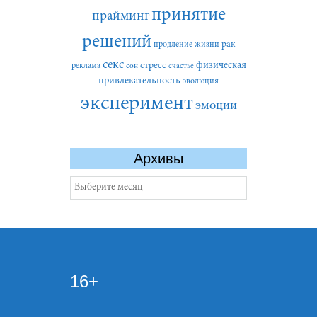
принятие
прайминг
решений
рак
продление жизни
секс
стресс
физическая
реклама
сон
счастье
привлекательность
эволюция
эксперимент
эмоции
Архивы
Архивы
16+