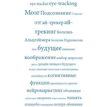
eye-tracking
eye-tracker
Мозг
Подсознание
Старение
ай-
ай-трекер
ЭЭГ
трекинг
болезнь
Альцгеймера
болезнь Паркинсона
будущее
внимание
боль
воображение
выбор
депрессия
дизайн личного будущего
диета
искусственный интеллект
когнитивные
когнитивные
способности
функции
креативность
курение
нейромаркетинг
обоняние
память
ожирение
обучение
омоложение
плацебо
потеря обоняния
поведение