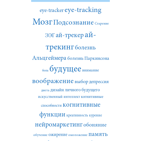
eye-tracking
eye-tracker
Мозг
Подсознание
Старение
ай-
ай-трекер
ЭЭГ
трекинг
болезнь
Альцгеймера
болезнь Паркинсона
будущее
внимание
боль
воображение
выбор
депрессия
дизайн личного будущего
диета
искусственный интеллект
когнитивные
когнитивные
способности
функции
креативность
курение
нейромаркетинг
обоняние
память
ожирение
обучение
омоложение