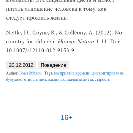
молодость! Эта социальная диета и может
питать отношение человека к тому, как
следует прожить жизнь.
Nettle, D., Coyne, R., & Colléony, A. (2012). No
country for old men.
Human Nature
, 1-11. Doi:
10.1007/s12110-012-9153-9.
20.12.2012
Поведение
Author:
Boris Zubkov
Tags:
воcприятие времени
,
дисконтирование
будущего
,
отношение к жизни
,
социальная диета
,
старость
16+