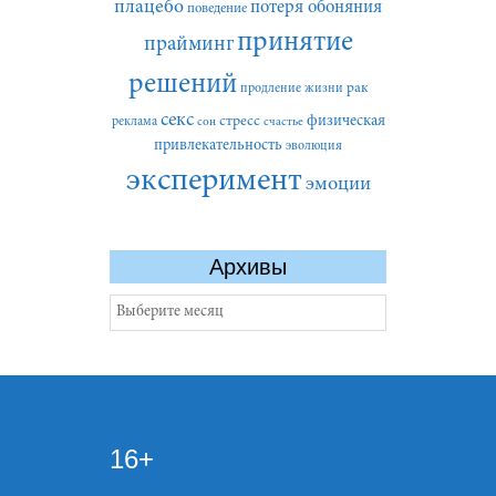
плацебо
потеря обоняния
поведение
принятие
прайминг
решений
рак
продление жизни
секс
стресс
физическая
реклама
сон
счастье
привлекательность
эволюция
эксперимент
эмоции
Архивы
Архивы
16+