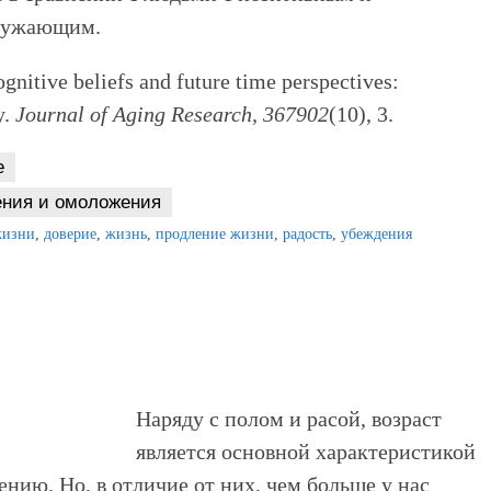
кружающим.
ognitive beliefs and future time perspectives:
y.
J
ournal of
Aging Res
earch
, 367902
(10), 3.
е
ения и омоложения
жизни
,
доверие
,
жизнь
,
продление жизни
,
радость
,
убеждения
Наряду с полом и расой, возраст
является основной характеристикой
нию. Но, в отличие от них, чем больше у нас