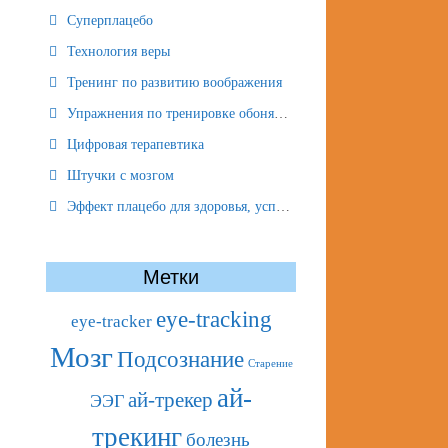
Суперплацебо
Технология веры
Тренинг по развитию воображения
Упражнения по тренировке обоняния
Цифровая терапевтика
Штучки с мозгом
Эффект плацебо для здоровья, успеха и отношений
Метки
eye-tracking
eye-tracker
Мозг
Подсознание
Старение
ай-
ай-трекер
ЭЭГ
трекинг
болезнь