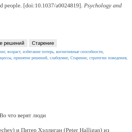
d people. [doi:10.1037/a0024819].
Psychology and
е решений
Старение
инг
,
возраст
,
избегание потерь
,
когнитивные способности
,
оцессы
,
принятие решений
,
слабоумие
,
Старение
,
стратегии поведения
,
chey) и Питер Хэллиган (Peter Halligan) из