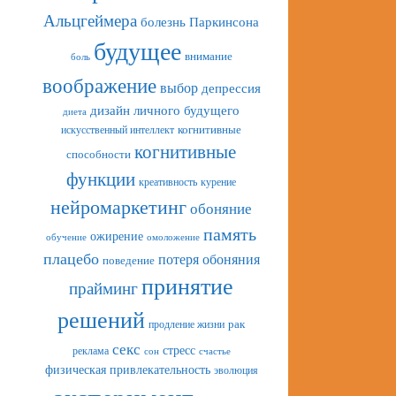
Альцгеймера
болезнь Паркинсона
будущее
внимание
боль
воображение
выбор
депрессия
дизайн личного будущего
диета
искусственный интеллект
когнитивные
когнитивные
способности
функции
креативность
курение
нейромаркетинг
обоняние
память
ожирение
обучение
омоложение
плацебо
потеря обоняния
поведение
принятие
прайминг
решений
рак
продление жизни
секс
стресс
реклама
сон
счастье
физическая привлекательность
эволюция