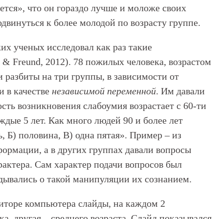
ется», что он гораздо лучше и моложе своих
одвинуться к более молодой по возрасту группе.
х ученых исследовал как раз такие
& Freund, 2012). 78 пожилых человека, возрастом
и разбиты на три группы, в зависимости от
и в качестве
независимой переменной
. Им давали
ость возникновения слабоумия возрастает с 60-ти
ждые 5 лет. Как много людей 90 и более лет
, Б) половина, В) одна пятая». Пример – из
ормации, а в других группах давали вопросы
рактера. Сам характер подачи вопросов был
адывались о такой манипуляции их сознанием.
иторе компьютера слайды, на каждом 2
ка, другая – среднего возраста. Слайд показывался