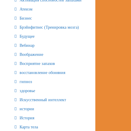
Активация способностей запахами
Атеизм
Бизнес
Брэйнфитнес (Тренировка мозга)
Будущее
Вебинар
Воображение
Восприятие запахов
восстановление обоняния
гипноз
здоровье
Искусственный интеллект
истории
История
Карта тела