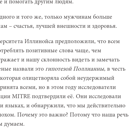
ие и помогать другим людям.
ного и того же, только мужчинам больше
нам – счастья, лучшей внешности и здоровья.
иверситета Иллинойса предположили, что всем
треблять позитивные слова чаще, чем
тражает и нашу склонность видеть и замечать
еные назвали это
гипотезой Поллианны
, в честь
, которая олицетворяла собой неудержимый
ринята всеми, но в этом году исследователи
ации MITRE подтвердили её. Они исследовали
ти языках, и обнаружили, что мы действительно
лохом. Почему это важно? Потому что наша речь
м думаем.