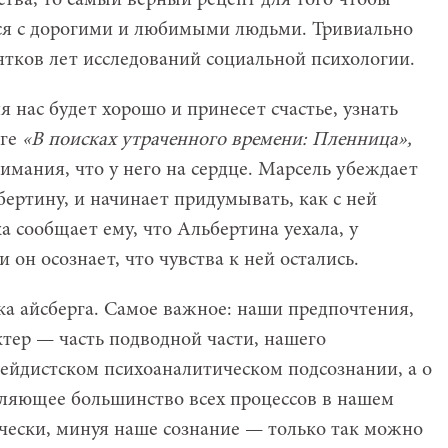
тва, то самый верный рецепт для того чтобы
ся с дорогими и любимыми людьми. Тривиально
ятков лет исследований социальной психологии.
я нас будет хорошо и принесет счастье, узнать
иге
«В поисках утраченного времени: Пленница»,
имания, что у него на сердце. Марсель убеждает
бертину, и начинает придумывать, как с ней
а сообщает ему, что Альбертина уехала, у
 он осознает, что чувства к ней остались.
ка айсберга. Самое важное: наши предпочтения,
актер — часть подводной части, нашего
ейдистском психоаналитическом подсознании, а о
вляющее большинство всех процессов в нашем
ически, минуя наше сознание — только так можно