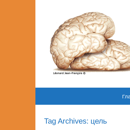
Skip
Гл
to
content
Tag Archives: цель