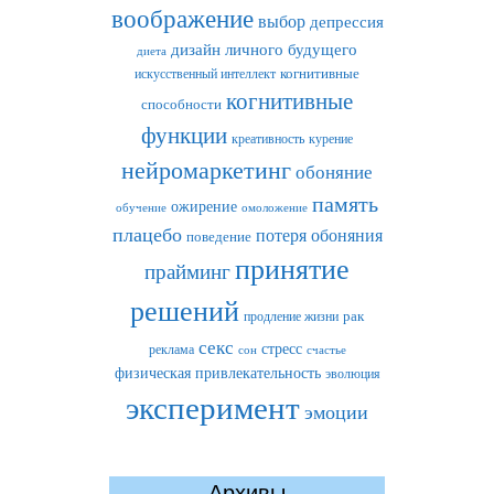
воображение
выбор
депрессия
дизайн личного будущего
диета
искусственный интеллект
когнитивные
когнитивные
способности
функции
креативность
курение
нейромаркетинг
обоняние
память
ожирение
обучение
омоложение
плацебо
потеря обоняния
поведение
принятие
прайминг
решений
рак
продление жизни
секс
стресс
реклама
сон
счастье
физическая привлекательность
эволюция
эксперимент
эмоции
Архивы