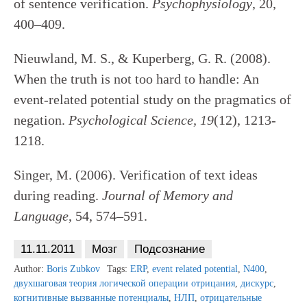
of sentence verification.
Psychophysiology
, 20,
400–409.
Nieuwland, M. S., & Kuperberg, G. R. (2008).
When the truth is not too hard to handle: An
event-related potential study on the pragmatics of
negation.
Psychological Science, 19
(12), 1213-
1218.
Singer, M. (2006). Verification of text ideas
during reading.
Journal of Memory and
Language
, 54, 574–591.
11.11.2011
Мозг
Подсознание
Author:
Boris Zubkov
Tags:
ERP
,
event related potential
,
N400
,
двухшаговая теория логической операции отрицания
,
дискурс
,
когнитивные вызванные потенциалы
,
НЛП
,
отрицательные