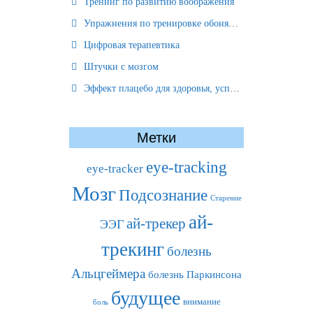
Тренинг по развитию воображения
Упражнения по тренировке обоняния
Цифровая терапевтика
Штучки с мозгом
Эффект плацебо для здоровья, успеха и отношений
Метки
eye-tracking
eye-tracker
Мозг
Подсознание
Старение
ай-
ай-трекер
ЭЭГ
трекинг
болезнь
Альцгеймера
болезнь Паркинсона
будущее
внимание
боль