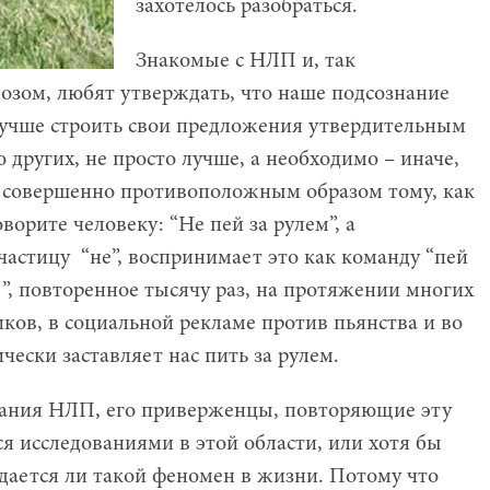
захотелось разобраться.
Знакомые с НЛП и, так
озом, любят утверждать, что наше подсознание
 лучше строить свои предложения утвердительным
других, не просто лучше, а необходимо – иначе,
о совершенно противоположным образом тому, как
ворите человеку: “Не пей за рулем”, а
частицу “не”, воспринимает это как команду “пей
м!”, повторенное тысячу раз, на протяжении многих
ников, в социальной рекламе против пьянства и во
чески заставляет нас пить за рулем.
ования НЛП, его приверженцы, повторяющие эту
я исследованиями в этой области, или хотя бы
дается ли такой феномен в жизни. Потому что