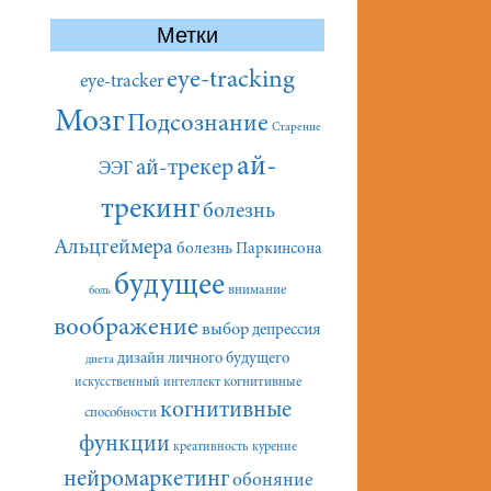
Метки
eye-tracking
eye-tracker
Мозг
Подсознание
Старение
ай-
ай-трекер
ЭЭГ
трекинг
болезнь
Альцгеймера
болезнь Паркинсона
будущее
внимание
боль
воображение
выбор
депрессия
дизайн личного будущего
диета
искусственный интеллект
когнитивные
когнитивные
способности
функции
креативность
курение
нейромаркетинг
обоняние