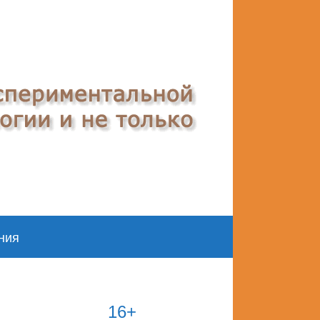
ния
16+