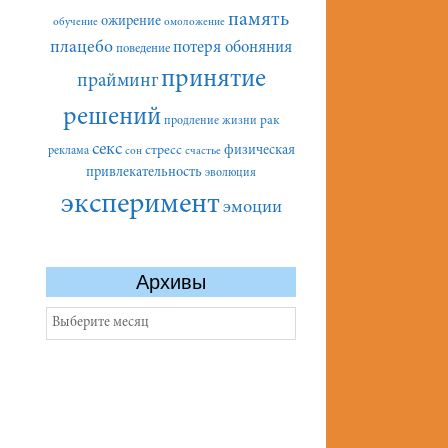
память
ожирение
обучение
омоложение
плацебо
потеря обоняния
поведение
принятие
прайминг
решений
рак
продление жизни
секс
стресс
физическая
реклама
сон
счастье
привлекательность
эволюция
эксперимент
эмоции
Архивы
Архивы