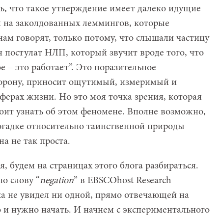
ть, что такое утверждение имеет далеко идущие
 на заколдованных леммингов, которые
нам говорят, только потому, что слышали частицу
ин постулат НЛП, который звучит вроде того, что
е – это работает”. Это поразительное
торону, приносит ощутимый, измеримый и
ферах жизни. Но это моя точка зрения, которая
тоит узнать об этом феномене. Вполне возможно,
огадке относительно таинственной природы
на не так проста.
я, будем на страницах этого блога разбираться.
по слову “
negation
” в EBSCOhost Research
ка не увидел ни одной, прямо отвечающей на
о и нужно начать. И начнем с экспериментального