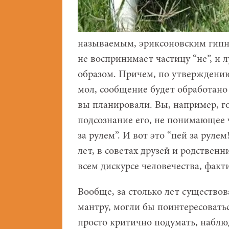
называемым, эриксоновским гипн
не воспринимает частицу “не”, и
образом. Причем, по утверждению 
мол, сообщение будет обработан
вы планировали. Вы, например, го
подсознание его, не понимающее 
за рулем”. И вот это “пей за руле
лет, в советах друзей и родствен
всем дискурсе человечества, факти
Вообще, за столько лет существ
мантру, могли бы поинтересоватьс
просто критично подумать, наблю