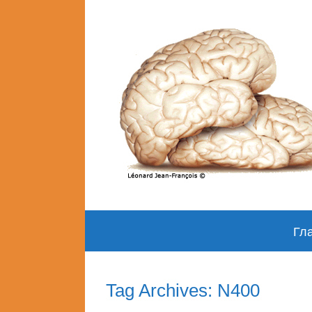
Skip
Гл
to
content
Tag Archives: N400