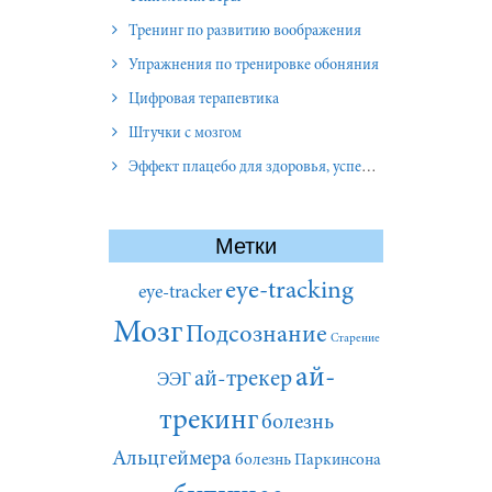
Тренинг по развитию воображения
Упражнения по тренировке обоняния
Цифровая терапевтика
Штучки с мозгом
Эффект плацебо для здоровья, успеха и отношений
Метки
eye-tracking
eye-tracker
Мозг
Подсознание
Старение
ай-
ай-трекер
ЭЭГ
трекинг
болезнь
Альцгеймера
болезнь Паркинсона