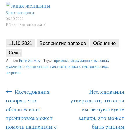
Запах женщины
06.10.2021
В "Восприятие запахов"
11.10.2021
Восприятие запахов
Обоняние
Секс
Author:
Boris Zubkov
Tags:
гормоны
,
запах женщины
,
запах
мужчины
,
обонятельная чувствительность
,
пестицид
,
секс
,
эстроген
Post
Исследования
Исследования
Navigation
говорят, что
утверждают, что если
обонятельная
вы не чувствуете
тренировка может
запахи, это может
помочь пациентам с
быть ранним