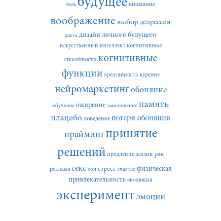
будущее
внимание
боль
воображение
выбор
депрессия
дизайн личного будущего
диета
искусственный интеллект
когнитивные
когнитивные
способности
функции
креативность
курение
нейромаркетинг
обоняние
память
ожирение
обучение
омоложение
плацебо
потеря обоняния
поведение
принятие
прайминг
решений
рак
продление жизни
секс
стресс
физическая
реклама
сон
счастье
привлекательность
эволюция
эксперимент
эмоции