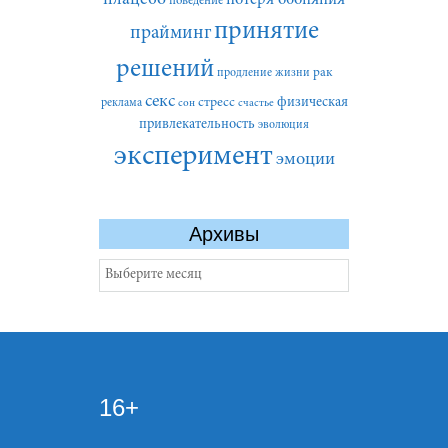
поведение
принятие
прайминг
решений
рак
продление жизни
секс
стресс
физическая
реклама
сон
счастье
привлекательность
эволюция
эксперимент
эмоции
Архивы
Архивы
16+