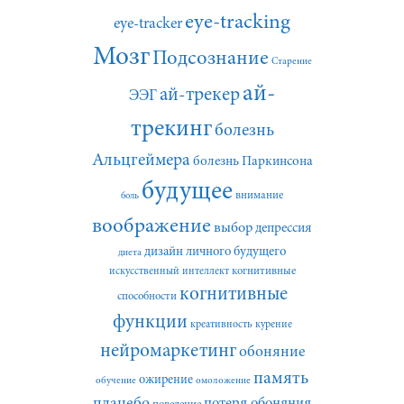
eye-tracking
eye-tracker
Мозг
Подсознание
Старение
ай-
ай-трекер
ЭЭГ
трекинг
болезнь
Альцгеймера
болезнь Паркинсона
будущее
внимание
боль
воображение
выбор
депрессия
дизайн личного будущего
диета
искусственный интеллект
когнитивные
когнитивные
способности
функции
креативность
курение
нейромаркетинг
обоняние
память
ожирение
обучение
омоложение
плацебо
потеря обоняния