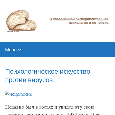
Skip
Menu
to
content
Психологическое искусство
против вирусов
Недавно был в гостях и увидел эту свою
картину, написанную еще в 1987 году. Она