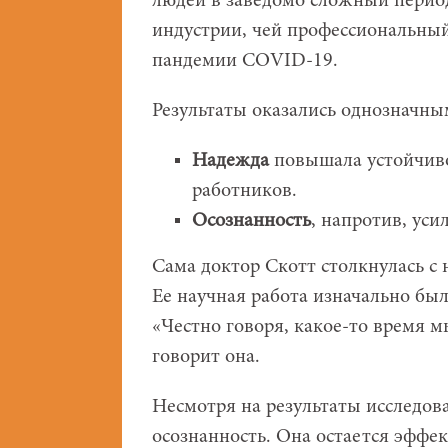
людей в заведомо сложный перио
индустрии, чей профессиональны
пандемии COVID-19.
Результаты оказались однозначны
Надежда
повышала устойчиво
работников.
Осознанность
, напротив, уси
Сама доктор Скотт столкнулась с
Ее научная работа изначально был
«Честно говоря, какое-то время м
говорит она.
Несмотря на результаты исследов
осознанность. Она остается эфф