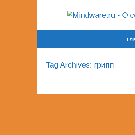
Skip
Гл
to
content
Tag Archives: грипп