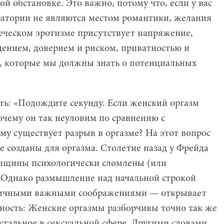
ой обстановке. Это важно, потому что, если у вас
оратории не являются местом романтики, желания
веческом эротизме присутствует напряжение,
дением, доверием и риском, приватностью и
, которые мы должны знать о потенциальных
ать: «Подождите секунду. Если женский оргазм
очему он так неуловим по сравнению с
у существует разрыв в оргазме? На этот вопрос
 созданы для оргазма. Столетие назад у Фрейда
енщины психологически сломлены (или
. Однако размышление над начальной строкой
огичными важными соображениями — открывает
ность: Женские оргазмы разборчивы точно так же
остальное в сексуальной сфере. Другими словами,