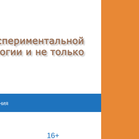
ния
16+