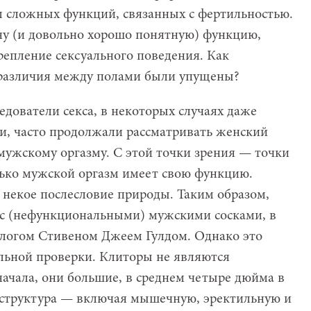
м сложных функций, связанных с фертильностью.
ну (и довольно хорошо понятную) функцию,
репление сексуального поведения. Как
е различия между полами были упущены?
едователи секса, в некоторых случаях даже
, часто продолжали рассматривать женский
 мужскому оргазму. С этой точки зрения — точки
лько мужской оргазм имеет свою функцию.
некое послесловие природы. Таким образом,
 с (нефункциональными) мужскими сосками, в
ологом Стивеном Джеем Гулдом. Однако это
льной проверки. Клиторы не являются
ачала, они большие, в среднем четыре дюйма в
 структура — включая мышечную, эректильную и