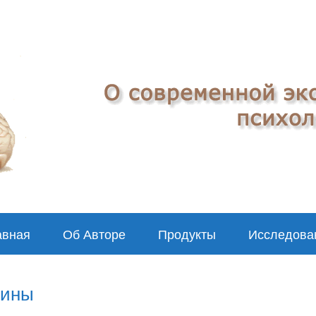
авная
Об Авторе
Продукты
Исследова
чины