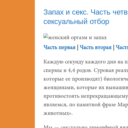
Запах и секс. Часть чет
сексуальный отбор
Часть первая
|
Часть вторая
|
Част
Каждую секунду каждого дня на п
спермы и 4,4 родов. Суровая реал
которые ее производят) биологич
женщинами, которые их вынашива
противостоять непрекращающемус
являемся, по памятной фразе Мар
животных».
Мы — сексуально диморфный вид