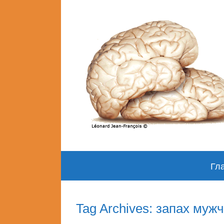
Skip
Гл
to
content
Tag Archives: запах муж