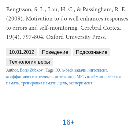
Bengtsson, S. L., Lau, H. C., & Passingham, R. E.
(2009). Motivation to do well enhances responses
to errors and self-monitoring. Cerebral Cortex,
19(4), 797-804. Oxford University Press.
10.01.2012
Поведение
Подсознание
Технология веры
Author:
Boris Zubkov
Tags:
IQ
,
n-back задачи
,
интеллект
,
коэффициент интеллекта
,
мотиваиця
,
МРТ
,
прайминг
,
рабочая
память
,
тренировка памяти
,
цель
,
эксперимент
16+