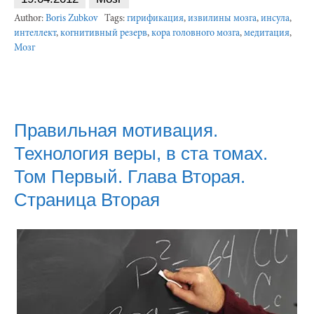
Author:
Boris Zubkov
Tags:
гирификация
,
извилины мозга
,
инсула
,
интеллект
,
когнитивный резерв
,
кора головного мозга
,
медитация
,
Мозг
Правильная мотивация.
Технология веры, в ста томах.
Том Первый. Глава Вторая.
Страница Вторая