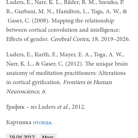
Luders, E., Narr, K. L., Bilder, R. M., Szeszko, P.
R., Gurbani, M. N., Hamilton, L., Toga, A. W., &
Gaser, C. (2008). Mapping the relationship
between cortical convolution and intelligence:
Effects of gender.
Cerebral Cortex
, 18, 2019–2026.
Luders, E., Kurth, F., Mayer, E. A., Toga, A. W.,
Narr, K. L., & Gaser, C. (2012). The unique brain
anatomy of meditation practitioners: Alterations
in cortical gyrification.
Frontiers in Human
Neuroscience, 6
.
График – из Luders
et al.,
2012.
Картинка
отсюда
.
19.04.2012
Мозг