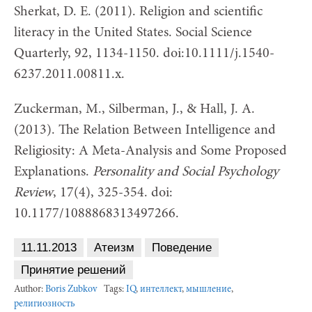
Sherkat, D. E. (2011). Religion and scientific
literacy in the United States. Social Science
Quarterly, 92, 1134-1150. doi:10.1111/j.1540-
6237.2011.00811.x.
Zuckerman, M., Silberman, J., & Hall, J. A.
(2013). The Relation Between Intelligence and
Religiosity: A Meta-Analysis and Some Proposed
Explanations.
Personality and Social Psychology
Review
, 17(4), 325-354. doi:
10.1177/1088868313497266.
11.11.2013
Атеизм
Поведение
Принятие решений
Author:
Boris Zubkov
Tags:
IQ
,
интеллект
,
мышление
,
религиозность