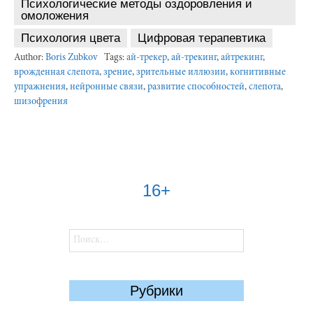
Психологические методы оздоровления и
омоложения
Психология цвета
Цифровая терапевтика
Author:
Boris Zubkov
Tags:
ай-трекер
,
ай-трекинг
,
айтрекинг
,
врожденная слепота
,
зрение
,
зрительные иллюзии
,
когнитивные
упражнения
,
нейронные связи
,
развитие способностей
,
слепота
,
шизофрения
16+
Найти:
Рубрики