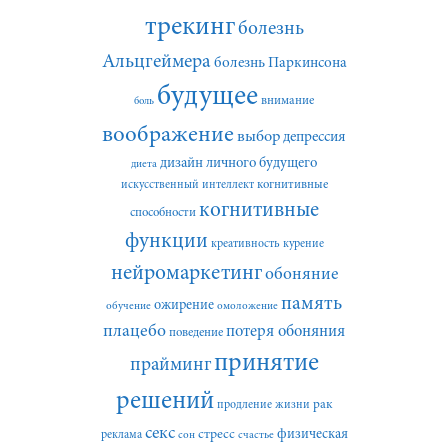
трекинг
болезнь
Альцгеймера
болезнь Паркинсона
будущее
внимание
боль
воображение
выбор
депрессия
дизайн личного будущего
диета
искусственный интеллект
когнитивные
когнитивные
способности
функции
креативность
курение
нейромаркетинг
обоняние
память
ожирение
обучение
омоложение
плацебо
потеря обоняния
поведение
принятие
прайминг
решений
рак
продление жизни
секс
стресс
физическая
реклама
сон
счастье