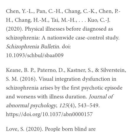
Chen, Y.-L., Pan, C.-H., Chang, C.-K., Chen, P.-
H., Chang, H.-M., Tai, M.-H., . . . Kuo, C.-J.
(2020). Physical illnesses before diagnosed as
schizophrenia: A nationwide case-control study.
Schizophrenia Bulletin
. doi:
10.1093/schbul/sbaa009
Keane, B. P., Paterno, D., Kastner, S., & Silverstein,
S. M. (2016). Visual integration dysfunction in
schizophrenia arises by the first psychotic episode
and worsens with illness duration.
Journal of
abnormal psychology
,
125
(4), 543–549.
https://doi.org/10.1037/abn0000157
Love, S. (2020). People born blind are