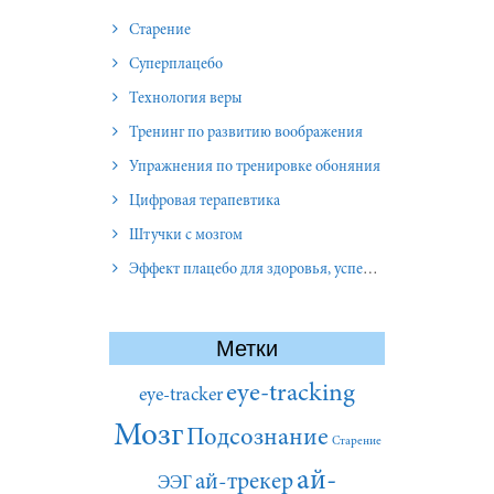
Старение
Суперплацебо
Технология веры
Тренинг по развитию воображения
Упражнения по тренировке обоняния
Цифровая терапевтика
Штучки с мозгом
Эффект плацебо для здоровья, успеха и отношений
Метки
eye-tracking
eye-tracker
Мозг
Подсознание
Старение
ай-
ай-трекер
ЭЭГ