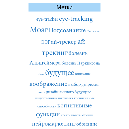
Метки
eye-tracking
eye-tracker
Мозг
Подсознание
Старение
ай-
ай-трекер
ЭЭГ
трекинг
болезнь
Альцгеймера
болезнь Паркинсона
будущее
внимание
боль
воображение
выбор
депрессия
дизайн личного будущего
диета
искусственный интеллект
когнитивные
когнитивные
способности
функции
креативность
курение
нейромаркетинг
обоняние