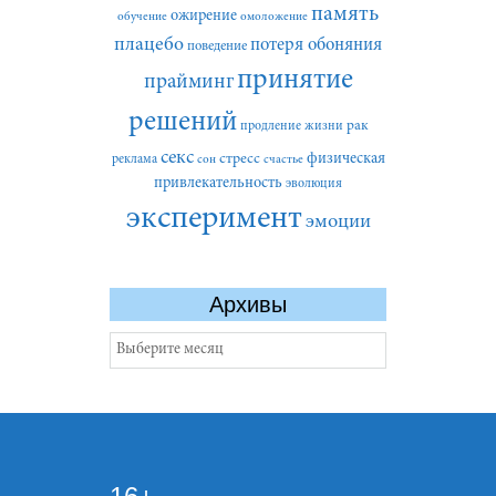
память
ожирение
обучение
омоложение
плацебо
потеря обоняния
поведение
принятие
прайминг
решений
рак
продление жизни
секс
стресс
физическая
реклама
сон
счастье
привлекательность
эволюция
эксперимент
эмоции
Архивы
Архивы