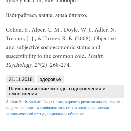
хуже у вас сон, или наоборот.
Взбирайтесь выше, зима близко.
Cohen, S., Alper, C. M., Doyle, W. J., Adler, N.,
Treanor, J. J., & Turner, R. B. (2008). Objective
and subjective socioeconomic status and
susceptibility to the common cold.
Health
Psychol
ogy, 27
(2), 268-274.
21.11.2018
здоровье
Психологические методы оздоровления и
омоложения
Author:
Boris Zubkov
Tags:
грипп
,
курение
,
религиозность
,
религия
,
сердечнососудистые заболевания
,
смысл жизни
,
социально-
экономический статус
,
социальное общение